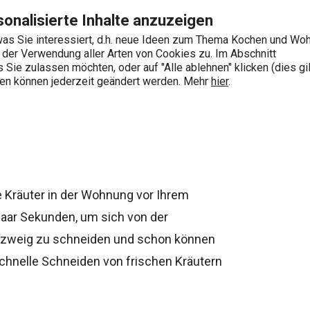
Zum Hauptinhalt springen
Zur Navigation springen
Zur Suche springen
onalisierte Inhalte anzuzeigen
as Sie interessiert, d.h. neue Ideen zum Thema Kochen und Wo
e der Verwendung aller Arten von Cookies zu. Im Abschnitt
0
Sie zulassen möchten, oder auf "Alle ablehnen" klicken (dies gil
Wonach suchen Sie?
ngen können jederzeit geändert werden. Mehr
hier
.
Kräuterscheren
ie Kräuter in der Wohnung vor Ihrem
 paar Sekunden, um sich von der
erzweig zu schneiden und schon können
chnelle Schneiden von frischen Kräutern
nzeln und mit Schale - im Angebot.
shaltsscheren
, sowohl für den