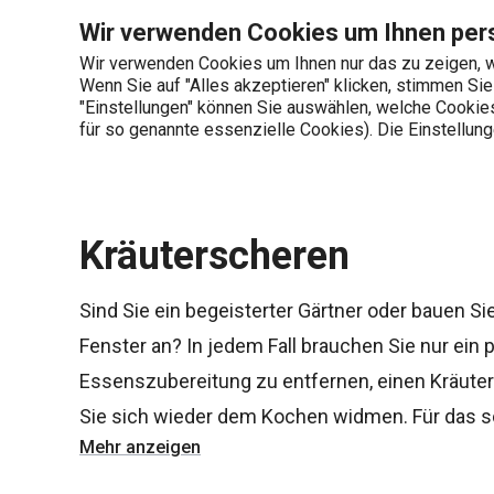
Sie befinden sich auf der Kräuterscheren Seite
Wir verwenden Cookies um Ihnen pers
Wir verwenden Cookies um Ihnen nur das zu zeigen, w
Wenn Sie auf "Alles akzeptieren" klicken, stimmen Si
+436 703 082 96
"Einstellungen" können Sie auswählen, welche Cookies 
Produktkategorien
Mo-Fr 08:00-16:00
für so genannte essenzielle Cookies). Die Einstellu
Startseite
Schneiden
Scheren
Kräuterscheren
Sind Sie ein begeisterter Gärtner oder bauen S
Fenster an? In jedem Fall brauchen Sie nur ein
Essenszubereitung zu entfernen, einen Kräut
Sie sich wieder dem Kochen widmen. Für das s
Mehr anzeigen
haben wir die PRESTO- und COSMO-Scheren - ei
Neben den Kräuterscheren haben wir auch
Hau