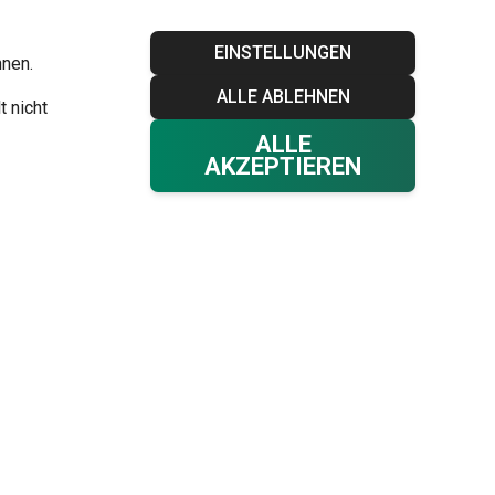
Blog
Tescoma Club
Garantie
Kontakt
EINSTELLUNGEN
hnen.
ALLE ABLEHNEN
Ihr Warenkorb
0
t nicht
Favoriten
Einloggen
€ 0,00
ALLE
AKZEPTIEREN