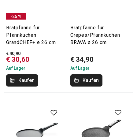
-25 %
Bratpfanne für
Bratpfanne für
Pfannkuchen
Crepes/Pfannkuchen
GrandCHEF+ ø 26 cm
BRAVA ø 26 cm
€ 40,90
€ 30,60
€ 34,90
Auf Lager
Auf Lager
Kaufen
Kaufen