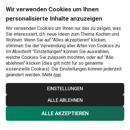
Sie befinden sich auf der Pfannkuchenpfannen / Crepepfannen S
0
Zum Hauptinhalt springen
Zur Navigation springen
Zur Suche springen
MENU
Wir verwenden Cookies um Ihnen
personalisierte Inhalte anzuzeigen
Wonach suchen Sie?
Wir verwenden Cookies um Ihnen nur das zu zeigen, was
Sie interessiert, d.h. neue Ideen zum Thema Kochen und
Pfannen
Wohnen. Wenn Sie auf "Alles akzeptieren" klicken,
stimmen Sie der Verwendung aller Arten von Cookies zu.
Pfannkuchenpfannen /
Im Abschnitt "Einstellungen" können Sie auswählen,
welche Cookies Sie zulassen möchten, oder auf "Alle
Crepepfannen
ablehnen" klicken (dies gilt nicht für so genannte
essenzielle Cookies). Die Einstellungen können jederzeit
Pfannkuchenpfannen sind vor allem wegen ihrer Form
geändert werden. Mehr
hier
.
außergewöhnlich. Wie sieht eine richtige
EINSTELLUNGEN
Pfannkuchenpfanne aus? Sie muss einen abgesenkten
Rand haben. Nur mit einer solchen Pfanne können Sie die
ALLE ABLEHNEN
Pfannkuchen während des Bratens leicht umdrehen.
Mehr anzeigen
ALLE AKZEPTIEREN
Vergessen Sie nicht, dass Sie die Pfanne auch nach der
Art des Herdes auswählen sollten. Im
TESCOMA-