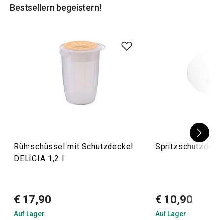
Bestsellern begeistern!
Tipp
! In unserem Onlineshop finden Sie auch
praktische
Mixer
, mit denen sich Snacks, Kürbisse oder Suppen
einfach zubereiten lassen.
Rührschüssel mit Schutzdeckel
Spritzschutzdec
DELÍCIA 1,2 l
€ 17,90
€ 10,90
Auf Lager
Auf Lager