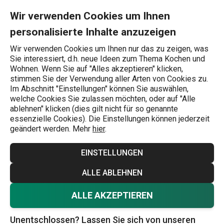
Sie befinden sich auf der Rührgefäße Seite
0
Zum Hauptinhalt springen
Zur Navigation springen
Zur Suche springen
MENU
Wir verwenden Cookies um Ihnen
personalisierte Inhalte anzuzeigen
Wonach suchen Sie?
Wir verwenden Cookies um Ihnen nur das zu zeigen, was
Sie interessiert, d.h. neue Ideen zum Thema Kochen und
Teigzubereitung und -verarbeitung
Wohnen. Wenn Sie auf "Alles akzeptieren" klicken,
stimmen Sie der Verwendung aller Arten von Cookies zu.
Rührgefäße
Im Abschnitt "Einstellungen" können Sie auswählen,
welche Cookies Sie zulassen möchten, oder auf "Alle
Die Trichterbehälter aus strapazierfähigem Kunststoff
ablehnen" klicken (dies gilt nicht für so genannte
essenzielle Cookies). Die Einstellungen können jederzeit
garantieren eine sichere Lebensmittelverarbeitung mit
geändert werden. Mehr
hier
.
dem Stabmixer, ohne dass die Gefahr besteht, dass
umliegende Oberflächen verschmutzt werden. Ein
EINSTELLUNGEN
wesentlicher Bestandteil der Behälter ist der
Mehr anzeigen
ALLE ABLEHNEN
Schutzdeckel, der meist in mehrere Positionen gedreht
werden kann. Wir bieten Ihnen Behälter aus der
beliebten
ALLE AKZEPTIEREN
DELICIA-Serie
oder separate Schutzdeckel. Lassen auch
Unentschlossen? Lassen Sie sich von unseren
Sie sich inspirieren!