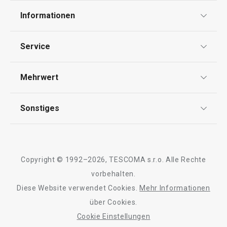
Informationen
Datenschutz
Service
AGB
Versand & Zahlung
Mehrwert
Impressum
Garantie
Qualität
Sonstiges
Rückgabe von Waren/Reklamation
Tescoma Club
Blog
Design
Meilensteine
Copyright © 1992–2026, TESCOMA s.r.o. Alle Rechte
Über Tescoma
vorbehalten.
Diese Website verwendet Cookies.
Mehr Informationen
Barrierefreiheit
über Cookies.
Cookie Einstellungen