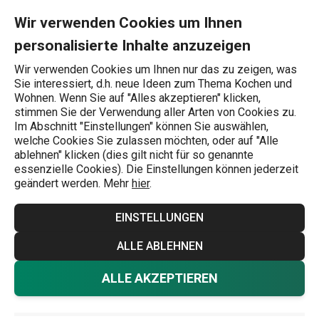
Sie befinden sich auf der Teigpressen und Kartoffelpressen Sei
0
Zum Hauptinhalt springen
Zur Navigation springen
Zur Suche springen
MENU
Wir verwenden Cookies um Ihnen
personalisierte Inhalte anzuzeigen
Wonach suchen Sie?
Wir verwenden Cookies um Ihnen nur das zu zeigen, was
Sie interessiert, d.h. neue Ideen zum Thema Kochen und
Kochutensilien
Wohnen. Wenn Sie auf "Alles akzeptieren" klicken,
stimmen Sie der Verwendung aller Arten von Cookies zu.
Teigpressen und
Im Abschnitt "Einstellungen" können Sie auswählen,
welche Cookies Sie zulassen möchten, oder auf "Alle
Kartoffelpressen
ablehnen" klicken (dies gilt nicht für so genannte
essenzielle Cookies). Die Einstellungen können jederzeit
Dank der austauschbaren Scheiben sind die Teig- und
geändert werden. Mehr
hier
.
Kartoffelpressen in der Küche vielseitiger einsetzbar, als
EINSTELLUNGEN
Sie vielleicht gedacht haben. Neben Pellkartoffeln können
sie auch italienische Passatelli, Gnocchi, spanische
ALLE ABLEHNEN
Churros, Choulis oder Krapfen "pressen". In unserem
Mehr anzeigen
ALLE AKZEPTIEREN
Onlineshop finden Sie jedoch noch viele andere nützliche
Geräte - von
Seihern
über
Küchenzangen und Pinzetten