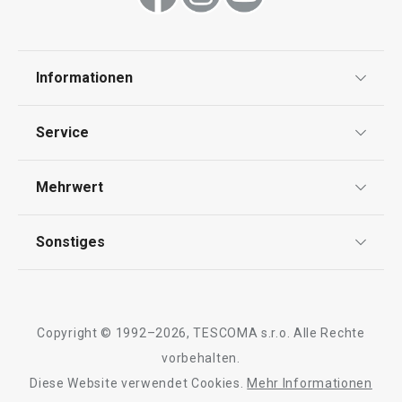
Informationen
Datenschutz
Service
AGB
Versand & Zahlung
Mehrwert
Impressum
Garantie
Qualität
Sonstiges
Rückgabe von Waren/Reklamation
Tescoma Club
Blog
Design
Meilensteine
Copyright © 1992–2026, TESCOMA s.r.o. Alle Rechte
Über Tescoma
vorbehalten.
Diese Website verwendet Cookies.
Mehr Informationen
Barrierefreiheit