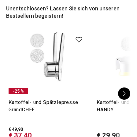
bis hin zu
Kartoffelstampfern
und vielem mehr.
Unentschlossen? Lassen Sie sich von unseren
Bestsellern begeistern!
-25 %
Kartoffel- und Spätzlepresse
Kartoffel- und S
GrandCHEF
HANDY
€ 49,90
€ 37,40
€ 29,90