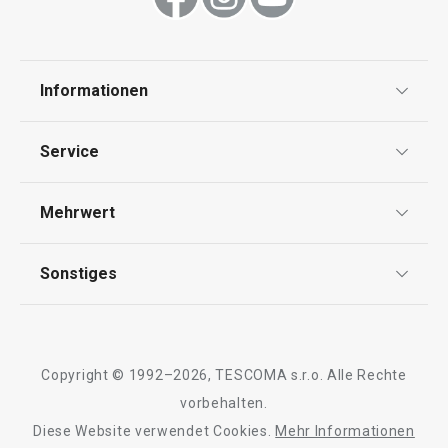
Informationen
Datenschutz
Service
AGB
Versand & Zahlung
Mehrwert
Impressum
Garantie
Qualität
Sonstiges
Rückgabe von Waren/Reklamation
Tescoma Club
Blog
Design
Meilensteine
Copyright © 1992–2026, TESCOMA s.r.o. Alle Rechte
Über Tescoma
vorbehalten.
Diese Website verwendet Cookies.
Mehr Informationen
Barrierefreiheit