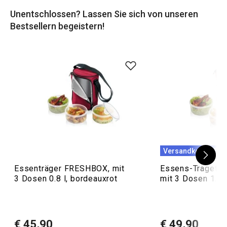
aufbewahrten Speisen halten sich warm oder kalt.
Unentschlossen? Lassen Sie sich von unseren
Bestsellern begeistern!
Tipp
: Vergessen Sie aber nicht die gesunden Snacks, vor
allem, wenn Sie auf Reisen gehen. Eine Reihe von
Reiseschalen und Konservengläsern oder
Thermoskannen
für Lebensmittel
sind ebenfalls sehr nützlich.
Versandkostenfrei
Essenträger FRESHBOX, mit
Essens-Trageta
3 Dosen 0.8 l, bordeauxrot
mit 3 Dosen 1.5 
€ 45,90
€ 49,90