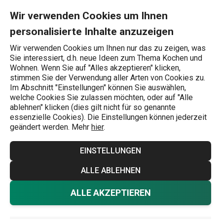
Sie befinden sich auf der Thermotaschen & Essbehälter Seite
0
Zum Hauptinhalt springen
Zur Navigation springen
Zur Suche springen
MENU
Wir verwenden Cookies um Ihnen
personalisierte Inhalte anzuzeigen
Wonach suchen Sie?
Wir verwenden Cookies um Ihnen nur das zu zeigen, was
Sie interessiert, d.h. neue Ideen zum Thema Kochen und
Thermotaschen und -boxen für Essen
Wohnen. Wenn Sie auf "Alles akzeptieren" klicken,
stimmen Sie der Verwendung aller Arten von Cookies zu.
Thermotaschen &
Im Abschnitt "Einstellungen" können Sie auswählen,
welche Cookies Sie zulassen möchten, oder auf "Alle
Essbehälter
ablehnen" klicken (dies gilt nicht für so genannte
essenzielle Cookies). Die Einstellungen können jederzeit
Transportieren Sie warme Speisen so einfach wie
geändert werden. Mehr
hier
.
möglich, egal ob Sie das Mittagessen mit zur Arbeit
EINSTELLUNGEN
nehmen oder das Essen zu Ihrer Familie bringen müssen.
In unserem Sortiment finden Sie praktische, moderne
ALLE ABLEHNEN
Speiseträger mit 3 runden, wasserdichten
Mehr anzeigen
ALLE AKZEPTIEREN
Kunststoffschalen in zwei Größen, die in einer
thermoisolierten Tasche aufbewahrt werden. Die darin