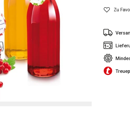
Zu Favo
Versan
Liefer
Mindes
Treue