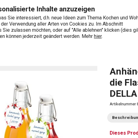
Flaschen mit Bügelverschluss DELLA... Seite
Zum Hauptinhalt springen
Zur Navigation springen
Zur Suche springen
onalisierte Inhalte anzuzeigen
as Sie interessiert, d.h. neue Ideen zum Thema Kochen und Wo
e der Verwendung aller Arten von Cookies zu. Im Abschnitt
0
Sie zulassen möchten, oder auf "Alle ablehnen" klicken (dies gil
Wonach suchen Sie?
ngen können jederzeit geändert werden. Mehr
hier
.
 Flaschen mit Bügelverschluss DELLA CASA, 24 St.
Anhäng
die Fl
DELLA 
Artikelnummer
Beschreibu
Dieses Prod