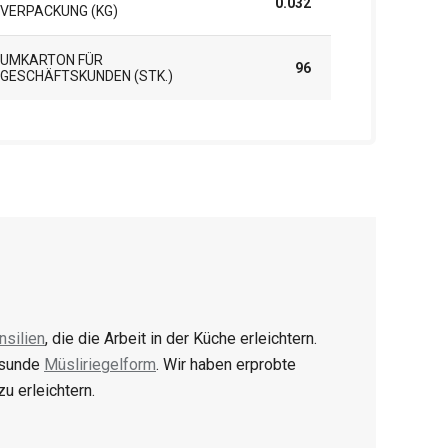
0.032
ERPACKUNG (KG)
UMKARTON FÜR
96
GESCHÄFTSKUNDEN (STK.)
nsilien
, die die Arbeit in der Küche erleichtern.
esunde
Müsliriegelform
. Wir haben erprobte
u erleichtern.