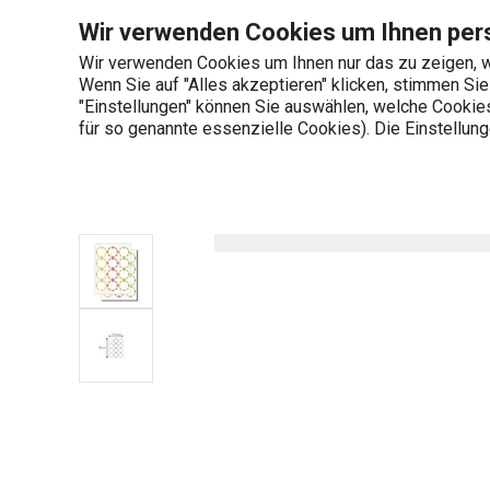
Sie befinden sich auf der Anhängezettel für die Gläser und die 
Wir verwenden Cookies um Ihnen pers
Wir verwenden Cookies um Ihnen nur das zu zeigen, w
Wenn Sie auf "Alles akzeptieren" klicken, stimmen Si
+436 703 082 96
"Einstellungen" können Sie auswählen, welche Cookies 
Produktkategorien
Mo-Fr 08:00-16:00
für so genannte essenzielle Cookies). Die Einstellu
Startseite
Anhängezettel für die Gläser und die