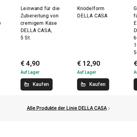
Leinwand für die
Knödelform
G
Zubereitung von
DELLA CASA
f
e
cremigem Käse
E
DELLA CASA,
D
5 St.
6
1
5
€ 4,90
€ 12,90
€
Auf Lager
Auf Lager
A
Kaufen
Kaufen
Alle Produkte der Linie DELLA CASA