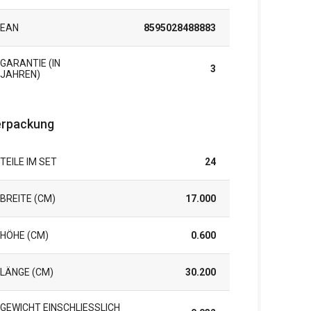
EAN
8595028488883
GARANTIE (IN
3
JAHREN)
rpackung
TEILE IM SET
24
BREITE (CM)
17.000
HÖHE (CM)
0.600
LÄNGE (CM)
30.200
GEWICHT EINSCHLIESSLICH V