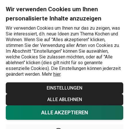
Sie befinden sich auf der Kontakt Seite
0
Zum Hauptinhalt springen
Zur Navigation springen
Zur Suche springen
MENU
Wir verwenden Cookies um Ihnen
personalisierte Inhalte anzuzeigen
Wonach suchen Sie?
Wir verwenden Cookies um Ihnen nur das zu zeigen, was
Sie interessiert, d.h. neue Ideen zum Thema Kochen und
Startseite
Wohnen. Wenn Sie auf "Alles akzeptieren" klicken,
stimmen Sie der Verwendung aller Arten von Cookies zu.
Kontakt
Im Abschnitt "Einstellungen" können Sie auswählen,
welche Cookies Sie zulassen möchten, oder auf "Alle
ablehnen" klicken (dies gilt nicht für so genannte
essenzielle Cookies). Die Einstellungen können jederzeit
geändert werden. Mehr
hier
.
EINSTELLUNGEN
ALLE ABLEHNEN
ALLE AKZEPTIEREN