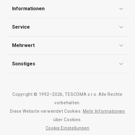
Informationen
Datenschutz
Service
AGB
Versand & Zahlung
Mehrwert
Impressum
Garantie
Qualität
Sonstiges
Rückgabe von Waren/Reklamation
Tescoma Club
Blog
Design
Meilensteine
Copyright © 1992–2026, TESCOMA s.r.o. Alle Rechte
Über Tescoma
vorbehalten.
Diese Website verwendet Cookies.
Mehr Informationen
Barrierefreiheit
über Cookies.
Cookie Einstellungen