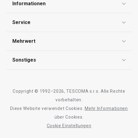
Informationen
Datenschutz
Service
AGB
Versand & Zahlung
Mehrwert
Impressum
Garantie
Qualität
Sonstiges
Rückgabe von Waren/Reklamation
Tescoma Club
Blog
Design
Meilensteine
Copyright © 1992–2026, TESCOMA s.r.o. Alle Rechte
Über Tescoma
vorbehalten.
Diese Website verwendet Cookies.
Mehr Informationen
Barrierefreiheit
über Cookies.
Cookie Einstellungen