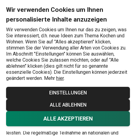
Sie befinden sich auf der Designed by tescoma Seite
0
Zum Hauptinhalt springen
Zur Navigation springen
Zur Suche springen
MENU
Wir verwenden Cookies um Ihnen
personalisierte Inhalte anzuzeigen
Wonach suchen Sie?
Wir verwenden Cookies um Ihnen nur das zu zeigen, was
Sie interessiert, d.h. neue Ideen zum Thema Kochen und
Startseite
Wohnen. Wenn Sie auf "Alles akzeptieren" klicken,
stimmen Sie der Verwendung aller Arten von Cookies zu.
Designed by
Im Abschnitt "Einstellungen" können Sie auswählen,
welche Cookies Sie zulassen möchten, oder auf "Alle
tescoma
ablehnen" klicken (dies gilt nicht für so genannte
essenzielle Cookies). Die Einstellungen können jederzeit
geändert werden. Mehr
hier
.
EINSTELLUNGEN
Alle Tescoma Markenprodukte entstehen in unserem
Tescoma Design Zentrum
. Unser Design-Team besteht
ALLE ABLEHNEN
aus einem festen Kader aus erfahrenen Designern, die
seit Jahren für uns arbeiten und in der Entwicklung und der
ALLE AKZEPTIEREN
Konzeption der Küchengeräte den entscheidenden Beitrag
leisten. Die regelmäßige Teilnahme an nationalen und