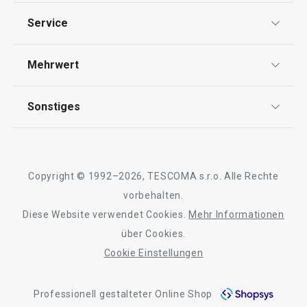
Datenschutz
Service
Ständer für Flaschen und Dosen
Weinglashalter m
AGB
FlexiSPACE 284 x 125 mm
FlexiSPACE 330
Versand & Zahlung
Mehrwert
Impressum
Garantie
Qualität
Sonstiges
€ 7,90
Rückgabe von Waren/Reklamation
€ 25,90
Tescoma Club
Auf Lager
Auf Lager
Blog
Design
Kaufen
Kaufen
Meilensteine
Copyright © 1992–2026, TESCOMA s.r.o. Alle Rechte
Über Tescoma
vorbehalten.
Diese Website verwendet Cookies.
Mehr Informationen
Barrierefreiheit
Alle Produkte der Linie FlexiSPACE
über Cookies.
Cookie Einstellungen
Professionell gestalteter Online Shop