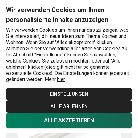
Sie befinden sich auf der Antibakterielle Kühlschrankmatte Fle
0
Zum Hauptinhalt springen
Zur Navigation springen
Zur Suche springen
MENU
Wir verwenden Cookies um Ihnen
personalisierte Inhalte anzuzeigen
Wonach suchen Sie?
Wir verwenden Cookies um Ihnen nur das zu zeigen, was
Sie interessiert, d.h. neue Ideen zum Thema Kochen und
Küchenorganizer
Wohnen. Wenn Sie auf "Alles akzeptieren" klicken,
stimmen Sie der Verwendung aller Arten von Cookies zu.
Antibakterielle Kühlschrankmatte
Im Abschnitt "Einstellungen" können Sie auswählen,
welche Cookies Sie zulassen möchten, oder auf "Alle
FlexiSPACE 150 x 50 cm
ablehnen" klicken (dies gilt nicht für so genannte
essenzielle Cookies). Die Einstellungen können jederzeit
geändert werden. Mehr
hier
.
EINSTELLUNGEN
ALLE ABLEHNEN
ALLE AKZEPTIEREN