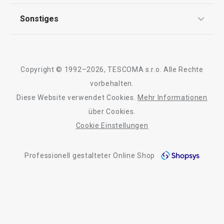
Garantie
Qualität
Sonstiges
Rückgabe von Waren/Reklamation
Tescoma Club
Blog
Design
Meilensteine
Copyright © 1992–2026, TESCOMA s.r.o. Alle Rechte
Über Tescoma
vorbehalten.
Diese Website verwendet Cookies.
Mehr Informationen
Barrierefreiheit
über Cookies.
Cookie Einstellungen
Professionell gestalteter Online Shop