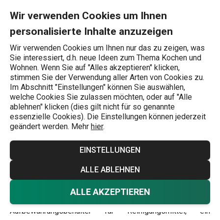
Sie befinden sich auf der Aufgeräumt, der Wohnkomfort beginnt 
0
Zum Hauptinhalt springen
Zur Navigation springen
Zur Suche springen
MENU
Wir verwenden Cookies um Ihnen
personalisierte Inhalte anzuzeigen
Wonach suchen Sie?
Wir verwenden Cookies um Ihnen nur das zu zeigen, was
Sie interessiert, d.h. neue Ideen zum Thema Kochen und
Shop the look
Wohnen. Wenn Sie auf "Alles akzeptieren" klicken,
stimmen Sie der Verwendung aller Arten von Cookies zu.
Aufgeräumt, der
Im Abschnitt "Einstellungen" können Sie auswählen,
welche Cookies Sie zulassen möchten, oder auf "Alle
Wohnkomfort
ablehnen" klicken (dies gilt nicht für so genannte
essenzielle Cookies). Die Einstellungen können jederzeit
geändert werden. Mehr
hier
.
beginnt
EINSTELLUNGEN
Inspirationen und Ideen
Shop the look
20.2.2025
ALLE ABLEHNEN
Für eine clevere Haushaltsreinigung sind nur ein paar
ALLE AKZEPTIEREN
einfache Helfer nötig. Ein hochwertiger Bodenwischer, ein
Aufbewahrungsbehälter für Reinigungsmittel, ein