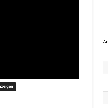
An
nzeigen