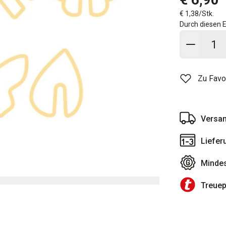
€ 1,38/Stk.
Durch diesen E
In den
Zu Favo
Versan
Liefer
Mindes
Treue