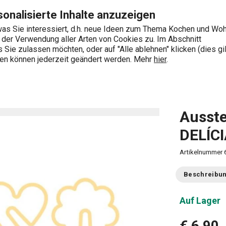
IA, 5 St., Natur Seite
Zum Hauptinhalt springen
Zur Navigation springen
Zur Suche springen
onalisierte Inhalte anzuzeigen
as Sie interessiert, d.h. neue Ideen zum Thema Kochen und Wo
e der Verwendung aller Arten von Cookies zu. Im Abschnitt
0
Sie zulassen möchten, oder auf "Alle ablehnen" klicken (dies gil
Wonach suchen Sie?
ngen können jederzeit geändert werden. Mehr
hier
.
chneider
Ausstechformen-Sets
Ausstechformen für T
Ausst
DELÍCI
Artikelnummer
Beschreibu
Auf Lager
€ 6,90