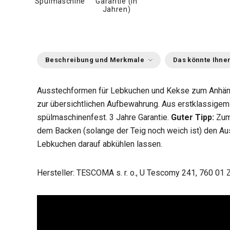
Spülmaschine
Garantie (in
Jahren)
Beschreibung und Merkmale
Das könnte Ihnen
Ausstechformen für Lebkuchen und Kekse zum Anhäng
zur übersichtlichen Aufbewahrung. Aus erstklassigem 
spülmaschinenfest. 3 Jahre Garantie.
Guter Tipp:
Zum 
dem Backen (solange der Teig noch weich ist) den A
Lebkuchen darauf abkühlen lassen.
Hersteller: TESCOMA s. r. o., U Tescomy 241, 760 01 Z