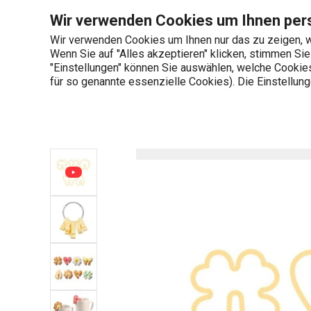
Sie befinden sich auf der Ausstechformen für Tassenkekse DELÍC
Wir verwenden Cookies um Ihnen pers
Wir verwenden Cookies um Ihnen nur das zu zeigen, w
Wenn Sie auf "Alles akzeptieren" klicken, stimmen Si
+436 703 082 96
"Einstellungen" können Sie auswählen, welche Cookies 
Produktkategorien
Mo-Fr 08:00-16:00
für so genannte essenzielle Cookies). Die Einstellu
Startseite
Backen
Ausstecher und Auss