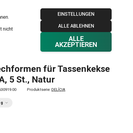
Blog
Tescoma Club
Garantie
Kontakt
EINSTELLUNGEN
hnen.
ALLE ABLEHNEN
Ihr Warenkorb
0
t nicht
Favoriten
Einloggen
€ 0,00
ALLE
AKZEPTIEREN
assenkekse DELÍCIA, 5 St., Natur
echformen für Tassenkekse
A, 5 St., Natur
630919.00
Produktserie:
DELÍCIA
ng