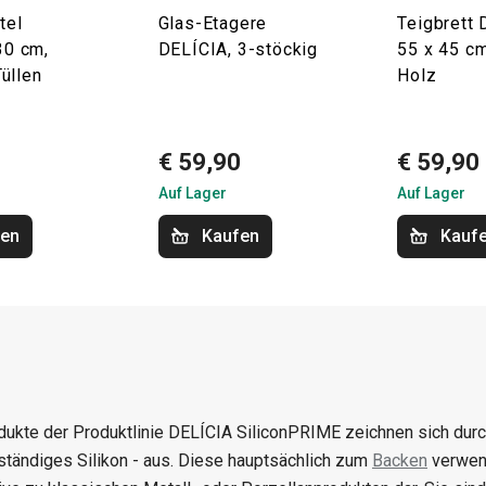
tel
Glas-Etagere
Teigbrett
30 cm,
DELÍCIA, 3-stöckig
55 x 45 cm
Tüllen
Holz
€ 59,90
€ 59,90
Auf Lager
Auf Lager
fen
Kaufen
Kauf
dukte der Produktlinie DELÍCIA SiliconPRIME zeichnen sich durc
ständiges Silikon - aus. Diese hauptsächlich zum
Backen
verwen