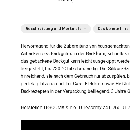
Jahren)
Beschreibung und Merkmale
Das könnte Ihnen
Hervorragend für die Zubereitung von hausgemachten
Anbacken des Backgutes in der Backform, schnelles 
das gebackene Backgut kann leicht ausgekippt werde
hergestellt, bis 230 °C hitzebeständig. Die Silikon-B
hinreichend, sie nach dem Gebrauch nur abzuspülen, b
perfekt platzsparend. Für Gas-, Elektro- sowie Heißlu
Backrezepten in der Verpackung beiliegend. 3 Jahre G
Hersteller: TESCOMA s. r. o., U Tescomy 241, 760 01 Z