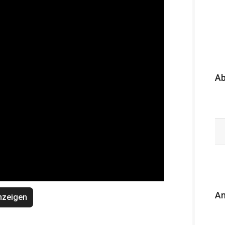
A
An
nzeigen