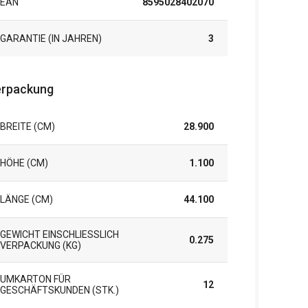
EAN
8595028402070
GARANTIE (IN JAHREN)
3
rpackung
BREITE (CM)
28.900
HÖHE (CM)
1.100
LÄNGE (CM)
44.100
GEWICHT EINSCHLIESSLICH V
0.275
ERPACKUNG (KG)
UMKARTON FÜR
12
GESCHÄFTSKUNDEN (STK.)