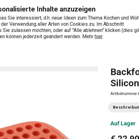
RIME Seite
Zum Hauptinhalt springen
Zur Navigation springen
Zur Suche springen
onalisierte Inhalte anzuzeigen
as Sie interessiert, d.h. neue Ideen zum Thema Kochen und Wo
e der Verwendung aller Arten von Cookies zu. Im Abschnitt
0
Sie zulassen möchten, oder auf "Alle ablehnen" klicken (dies gil
Wonach suchen Sie?
ngen können jederzeit geändert werden. Mehr
hier
.
este Töpfe
Backform Nüsschen DELÍCIA SiliconPRIME
Backf
Silico
Artikelnummer
Beschreibu
Auf Lager
€ 22,9