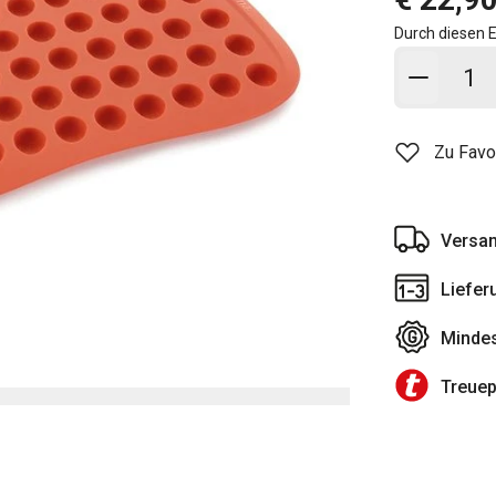
Durch diesen E
In den
Zu Favo
Versan
Liefer
Mindes
Treue