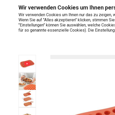
Sie befinden sich auf der Backform Nüsschen DELÍCIA SiliconP
Wir verwenden Cookies um Ihnen pers
Wir verwenden Cookies um Ihnen nur das zu zeigen, w
Wenn Sie auf "Alles akzeptieren" klicken, stimmen Si
+436 703 082 96
"Einstellungen" können Sie auswählen, welche Cookies 
Produktkategorien
Mo-Fr 08:00-16:00
für so genannte essenzielle Cookies). Die Einstellu
Startseite
Kochen
Töpfe
Ofenf