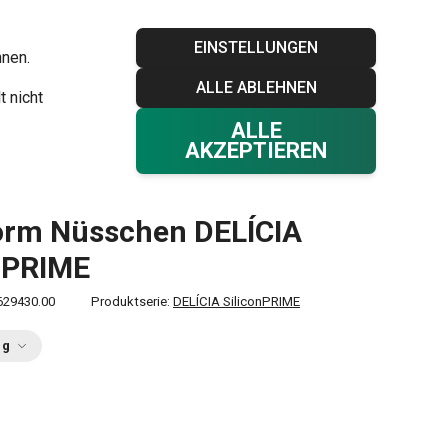
Blog
Tescoma Club
Garantie
Kontakt
EINSTELLUNGEN
hnen.
ALLE ABLEHNEN
Ihr Warenkorb
0
t nicht
Favoriten
Einloggen
€ 0,00
ALLE
AKZEPTIEREN
orm Nüsschen DELÍCIA
nPRIME
629430.00
Produktserie:
DELÍCIA SiliconPRIME
ng
0