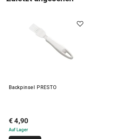
Das umfangreiche PRESTO-Sortiment umfasst
grundlegende
praktische Küchenutensilien
. Sie werden
aus hochwertigen Materialien hergestellt und sind
dennoch erschwinglich. In der PRESTO-Linie finden Sie
Schaber
,
Dosenöffner
,
Schöpfkellen
,
Siebe
,
Messer
und
andere Küchengeräte. Die Küchengeräte von PRESTO
erleichtern sowohl erfahrenen als auch unerfahrenen
Köchen die Arbeit.
Backpinsel PRESTO
Kochen
Getränke
€ 4,90
Auf Lager
Haushalt