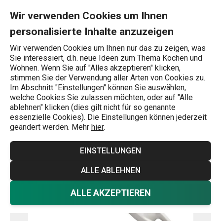
Sie befinden sich auf der Backpinsel PRESTO Seite
0
Zum Hauptinhalt springen
Zur Navigation springen
Zur Suche springen
MENU
Wir verwenden Cookies um Ihnen
personalisierte Inhalte anzuzeigen
Wonach suchen Sie?
Wir verwenden Cookies um Ihnen nur das zu zeigen, was
Sie interessiert, d.h. neue Ideen zum Thema Kochen und
Backpinsel
Wohnen. Wenn Sie auf "Alles akzeptieren" klicken,
stimmen Sie der Verwendung aller Arten von Cookies zu.
Backpinsel PRESTO
Im Abschnitt "Einstellungen" können Sie auswählen,
welche Cookies Sie zulassen möchten, oder auf "Alle
ablehnen" klicken (dies gilt nicht für so genannte
essenzielle Cookies). Die Einstellungen können jederzeit
geändert werden. Mehr
hier
.
EINSTELLUNGEN
ALLE ABLEHNEN
ALLE AKZEPTIEREN