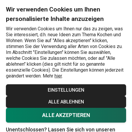
Sie befinden sich auf der Besteck-Sets Seite
0
Zum Hauptinhalt springen
Zur Navigation springen
Zur Suche springen
MENU
Wir verwenden Cookies um Ihnen
personalisierte Inhalte anzuzeigen
Wonach suchen Sie?
Wir verwenden Cookies um Ihnen nur das zu zeigen, was
Sie interessiert, d.h. neue Ideen zum Thema Kochen und
Besteck
Wohnen. Wenn Sie auf "Alles akzeptieren" klicken,
stimmen Sie der Verwendung aller Arten von Cookies zu.
Besteck-Sets
Im Abschnitt "Einstellungen" können Sie auswählen,
welche Cookies Sie zulassen möchten, oder auf "Alle
Machen Sie eine kleine Inventur Ihres Bestecks, um zu
ablehnen" klicken (dies gilt nicht für so genannte
essenzielle Cookies). Die Einstellungen können jederzeit
sehen, ob Ihnen noch etwas fehlt. Oder besorgen Sie sich
geändert werden. Mehr
hier
.
ein nagelneues Set, das das Essen zu einem Vergnügen
macht. TESCOMA bietet mehrere Arten von Bestecksets
EINSTELLUNGEN
in verschiedenen Ausführungen an. Und überprüfen Sie
Mehr anzeigen
ALLE ABLEHNEN
sicherheitshalber auch die einzelnen Besteckteile, wie z.
B.
Kaffeelöffel
- sie verschwinden wie von Zauberhand,
ALLE AKZEPTIEREN
genau wie
Kinderbesteck
. Bei uns können Sie sie immer
Unentschlossen? Lassen Sie sich von unseren
wieder auffüllen.