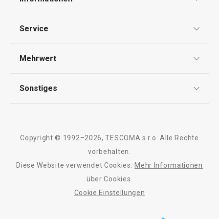
Datenschutz
Service
AGB
Versand & Zahlung
Mehrwert
Impressum
Garantie
Qualität
Sonstiges
Rückgabe von Waren/Reklamation
Tescoma Club
Blog
Design
Meilensteine
Copyright © 1992–2026, TESCOMA s.r.o. Alle Rechte
Über Tescoma
vorbehalten.
Diese Website verwendet Cookies.
Mehr Informationen
Barrierefreiheit
über Cookies.
Cookie Einstellungen