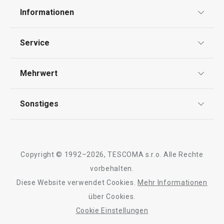
Informationen
Datenschutz
Service
AGB
Versand & Zahlung
Mehrwert
Impressum
Garantie
Qualität
Sonstiges
Rückgabe von Waren/Reklamation
Tescoma Club
Blog
Design
Meilensteine
Copyright © 1992–2026, TESCOMA s.r.o. Alle Rechte
Über Tescoma
vorbehalten.
Diese Website verwendet Cookies.
Mehr Informationen
Barrierefreiheit
über Cookies.
Cookie Einstellungen