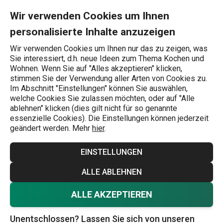
Sie befinden sich auf der Besteckmesser Seite
0
Zum Hauptinhalt springen
Zur Navigation springen
Zur Suche springen
MENU
Wir verwenden Cookies um Ihnen
personalisierte Inhalte anzuzeigen
Wonach suchen Sie?
Wir verwenden Cookies um Ihnen nur das zu zeigen, was
Sie interessiert, d.h. neue Ideen zum Thema Kochen und
Besteck
Wohnen. Wenn Sie auf "Alles akzeptieren" klicken,
stimmen Sie der Verwendung aller Arten von Cookies zu.
Besteckmesser
Im Abschnitt "Einstellungen" können Sie auswählen,
welche Cookies Sie zulassen möchten, oder auf "Alle
Elegant, modern, klassisch - Besteckmesser in vielen
ablehnen" klicken (dies gilt nicht für so genannte
essenzielle Cookies). Die Einstellungen können jederzeit
attraktiven Designs aus hochwertigem Edelstahl erfüllen
geändert werden. Mehr
hier
.
ihren Zweck für lange Zeit. Außerdem machen TESCOMA-
Tafelmesser das
tägliche Essen
zu einem kleinen
EINSTELLUNGEN
Festmahl.
Mehr anzeigen
ALLE ABLEHNEN
Tipp
:
Gabeln
und
Suppenlöffel
kann man nie genug haben.
ALLE AKZEPTIEREN
Stellen Sie sicher, dass zu Hause nichts fehlt.
Unentschlossen? Lassen Sie sich von unseren