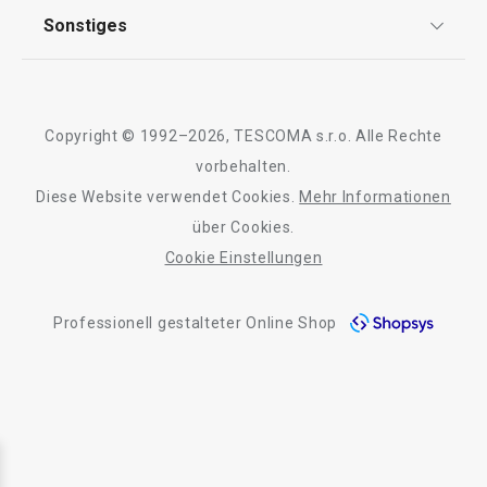
Qualität
Sonstiges
Rückgabe von Waren/Reklamation
Tescoma Club
Blog
Design
Meilensteine
Copyright © 1992–2026, TESCOMA s.r.o. Alle Rechte
Über Tescoma
vorbehalten.
Diese Website verwendet Cookies.
Mehr Informationen
Barrierefreiheit
über Cookies.
Cookie Einstellungen
Professionell gestalteter Online Shop