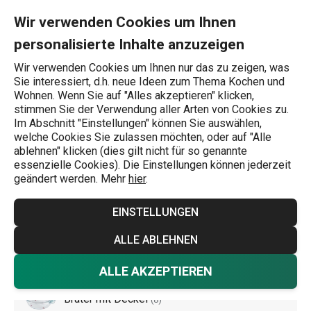
Sie befinden sich auf der Bräter Seite
0
Zum Hauptinhalt springen
Zur Navigation springen
Zur Suche springen
MENU
Wir verwenden Cookies um Ihnen
personalisierte Inhalte anzuzeigen
Wonach suchen Sie?
Wir verwenden Cookies um Ihnen nur das zu zeigen, was
Sie interessiert, d.h. neue Ideen zum Thema Kochen und
Backen
Wohnen. Wenn Sie auf "Alles akzeptieren" klicken,
stimmen Sie der Verwendung aller Arten von Cookies zu.
Bräter
Im Abschnitt "Einstellungen" können Sie auswählen,
welche Cookies Sie zulassen möchten, oder auf "Alle
Ganz aus Edelstahl, ganz aus Glas oder als
ablehnen" klicken (dies gilt nicht für so genannte
essenzielle Cookies). Die Einstellungen können jederzeit
Kombinationspfanne mit Metallboden und Glasdeckel. Wir
geändert werden. Mehr
hier
.
bieten
Edelstahl-Backformen
mit einem Gestell und eine
einzigartige Glas-Backform mit Deckel und
EINSTELLUNGEN
hitzebeständigen Füßen. Dank der Füße können Sie die
Mehr anzeigen
ALLE ABLEHNEN
Backform nach dem Herausnehmen aus dem Ofen sicher
auf der Küchentheke oder auf dem Esstisch abstellen.
ALLE AKZEPTIEREN
Bräter mit Deckel
(
8
)
Wählen Sie Backformen aus den beliebten Serien
SAPHIR
,