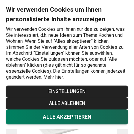
Sie befinden sich auf der Butterdose GUSTITO Seite
0
Zum Hauptinhalt springen
Zur Navigation springen
Zur Suche springen
MENU
Wir verwenden Cookies um Ihnen
personalisierte Inhalte anzuzeigen
Wonach suchen Sie?
Wir verwenden Cookies um Ihnen nur das zu zeigen, was
Sie interessiert, d.h. neue Ideen zum Thema Kochen und
Butterdosen
Wohnen. Wenn Sie auf "Alles akzeptieren" klicken,
stimmen Sie der Verwendung aller Arten von Cookies zu.
Butterdose GUSTITO
Im Abschnitt "Einstellungen" können Sie auswählen,
welche Cookies Sie zulassen möchten, oder auf "Alle
ablehnen" klicken (dies gilt nicht für so genannte
essenzielle Cookies). Die Einstellungen können jederzeit
geändert werden. Mehr
hier
.
EINSTELLUNGEN
ALLE ABLEHNEN
ALLE AKZEPTIEREN