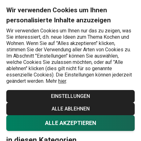
Sie befinden sich auf der CLASSIC Seite
0
Zum Hauptinhalt springen
Zur Navigation springen
Zur Suche springen
MENU
Wir verwenden Cookies um Ihnen
personalisierte Inhalte anzuzeigen
Wonach suchen Sie?
Wir verwenden Cookies um Ihnen nur das zu zeigen, was
Sie interessiert, d.h. neue Ideen zum Thema Kochen und
Übersicht der Produktlinien
Wohnen. Wenn Sie auf "Alles akzeptieren" klicken,
stimmen Sie der Verwendung aller Arten von Cookies zu.
CLASSIC
Im Abschnitt "Einstellungen" können Sie auswählen,
welche Cookies Sie zulassen möchten, oder auf "Alle
Der Name der Produktlinie lässt bereits vermuten, dass
ablehnen" klicken (dies gilt nicht für so genannte
essenzielle Cookies). Die Einstellungen können jederzeit
es sich um Produkte im klassischen Design für den
geändert werden. Mehr
hier
.
täglichen Gebrauch handelt. Zum Beispiel
Besteck
,
Spezialbesteck und
Gewürzbehälter
. CLASSIC-Besteck
EINSTELLUNGEN
ist aus hochwertigem Edelstahl gefertigt und wird mit
Mehr anzeigen
ALLE ABLEHNEN
einer 5-Jahres-Garantie geliefert.
ALLE AKZEPTIEREN
Sie finden die Produkte dieser Linie
in diesen Kategorien