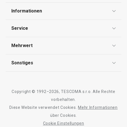
Informationen
Datenschutz
Service
AGB
Versand & Zahlung
Mehrwert
Impressum
Garantie
Qualität
Sonstiges
Rückgabe von Waren/Reklamation
Tescoma Club
Blog
Design
Meilensteine
Copyright © 1992–2026, TESCOMA s.r.o. Alle Rechte
Über Tescoma
vorbehalten.
Diese Website verwendet Cookies.
Mehr Informationen
Barrierefreiheit
über Cookies.
Cookie Einstellungen