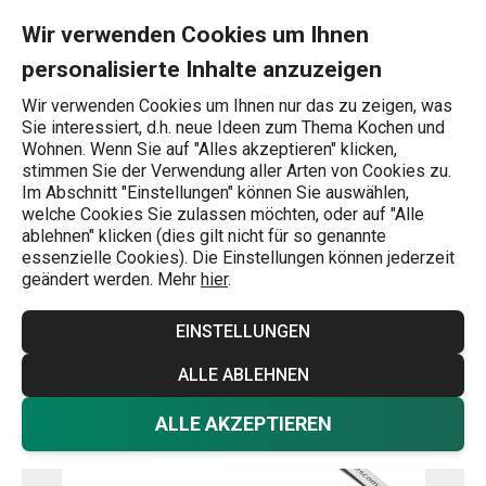
Sie befinden sich auf der Dekorierpinzette GrandCHEF Seite
0
Zum Hauptinhalt springen
Zur Navigation springen
Zur Suche springen
MENU
Wir verwenden Cookies um Ihnen
personalisierte Inhalte anzuzeigen
Wonach suchen Sie?
Wir verwenden Cookies um Ihnen nur das zu zeigen, was
Sie interessiert, d.h. neue Ideen zum Thema Kochen und
Küchenzangen und Pinzetten
Wohnen. Wenn Sie auf "Alles akzeptieren" klicken,
stimmen Sie der Verwendung aller Arten von Cookies zu.
Dekorierpinzette GrandCHEF
Im Abschnitt "Einstellungen" können Sie auswählen,
welche Cookies Sie zulassen möchten, oder auf "Alle
ablehnen" klicken (dies gilt nicht für so genannte
-26 %
essenzielle Cookies). Die Einstellungen können jederzeit
geändert werden. Mehr
hier
.
EINSTELLUNGEN
ALLE ABLEHNEN
ALLE AKZEPTIEREN