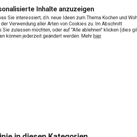
Zum Hauptinhalt springen
Zur Navigation springen
Zur Suche springen
onalisierte Inhalte anzuzeigen
as Sie interessiert, d.h. neue Ideen zum Thema Kochen und Wo
e der Verwendung aller Arten von Cookies zu. Im Abschnitt
0
Sie zulassen möchten, oder auf "Alle ablehnen" klicken (dies gil
Wonach suchen Sie?
ngen können jederzeit geändert werden. Mehr
hier
.
ELÍCIA DECO
inie in diesen Kategorien