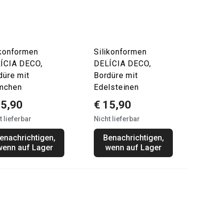
ikonformen
Silikonformen
ÍCIA DECO,
DELÍCIA DECO,
düre mit
Bordüre mit
mchen
Edelsteinen
15,90
€ 15,90
t lieferbar
Nicht lieferbar
enachrichtigen,
Benachrichtigen,
wenn auf Lager
wenn auf Lager