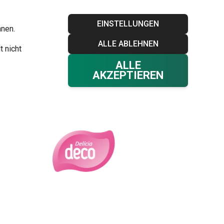
Blog
Tescoma Club
Garantie
Kontakt
EINSTELLUNGEN
hnen.
ALLE ABLEHNEN
Ihr Warenkorb
0
t nicht
Favoriten
Einloggen
€ 0,00
ALLE
AKZEPTIEREN