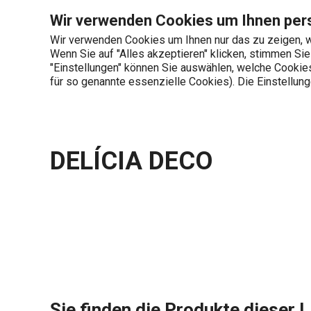
Sie befinden sich auf der DELÍCIA DECO Seite
Wir verwenden Cookies um Ihnen pers
Wir verwenden Cookies um Ihnen nur das zu zeigen, w
Wenn Sie auf "Alles akzeptieren" klicken, stimmen Si
+436 703 082 96
"Einstellungen" können Sie auswählen, welche Cookies 
Produktkategorien
Mo-Fr 08:00-16:00
für so genannte essenzielle Cookies). Die Einstellu
Startseite
Übersicht der Produktlinien
D
DELÍCIA DECO
Sie finden die Produkte dieser L