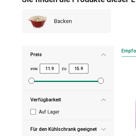
Backen
Empfo
Preis
VON
ZU
Mindestpreisfilter festlegen
Höchstpreisfilter festlegen
Verfügbarkeit
Auf Lager
Für den Kühlschrank geeignet