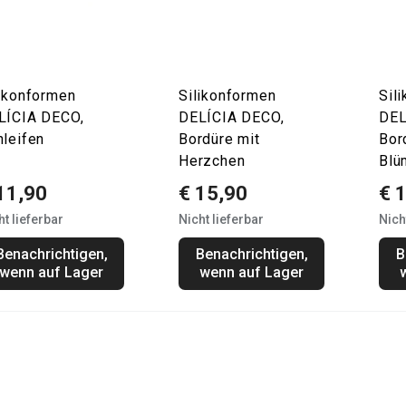
likonformen
Silikonformen
Sil
LÍCIA DECO,
DELÍCIA DECO,
DEL
hleifen
Bordüre mit
Bor
Herzchen
Blü
11,90
€ 15,90
€ 
ht lieferbar
Nicht lieferbar
Nich
Benachrichtigen,
Benachrichtigen,
B
wenn auf Lager
wenn auf Lager