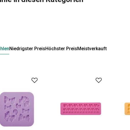
hlen
Niedrigster Preis
Höchster Preis
Meistverkauft