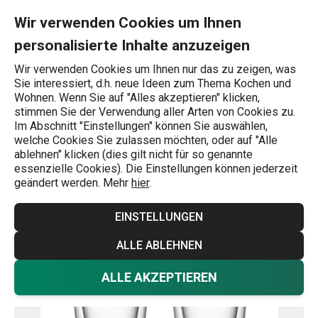
Sie befinden sich auf der Doppelwandiges Trinkglas myDRINK 33
0
Zum Hauptinhalt springen
Zur Navigation springen
Zur Suche springen
MENU
Wir verwenden Cookies um Ihnen
personalisierte Inhalte anzuzeigen
Wonach suchen Sie?
Wir verwenden Cookies um Ihnen nur das zu zeigen, was
Sie interessiert, d.h. neue Ideen zum Thema Kochen und
Trinkgläser
Wohnen. Wenn Sie auf "Alles akzeptieren" klicken,
stimmen Sie der Verwendung aller Arten von Cookies zu.
Doppelwandiges Trinkglas myDRINK
Im Abschnitt "Einstellungen" können Sie auswählen,
welche Cookies Sie zulassen möchten, oder auf "Alle
330 ml, 2 St.
ablehnen" klicken (dies gilt nicht für so genannte
essenzielle Cookies). Die Einstellungen können jederzeit
geändert werden. Mehr
hier
.
EINSTELLUNGEN
ALLE ABLEHNEN
ALLE AKZEPTIEREN