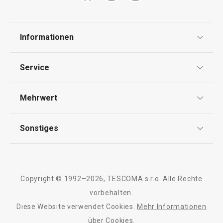
Zylinder für kohlensäurehaltige
Form für zersto
Informationen
Getränke myDRINK
myDRINK
Datenschutz
Service
AGB
€ 39,90
€ 11,90
Versand & Zahlung
Mehrwert
Impressum
Auf Lager
Auf Lager
Garantie
Kaufen
Kaufen
Qualität
Sonstiges
Rückgabe von Waren/Reklamation
Tescoma Club
Blog
Design
Meilensteine
Alle Produkte der Linie myDRINK
Copyright © 1992–2026, TESCOMA s.r.o. Alle Rechte
Über Tescoma
vorbehalten.
Diese Website verwendet Cookies.
Mehr Informationen
Barrierefreiheit
über Cookies.