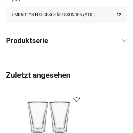
UMKARTON FÜR GESCHÄFTSKUNDEN (STK.)
12
Produktserie
Zuletzt angesehen
Wassergläser
, doppelwandige Gläser für Tee und Kaffee,
Eiswürfelbereiter
sowie und Filterkessel. Alles, was Sie
zum Servieren von
Getränken
benötigen, haben wir in das
myDRINK-Sortiment aufgenommen. Unsere
Gläser für
alkoholfreie und alkoholische Getränke
haben einen
zeitlosen Look und ein einzigartiges Design.