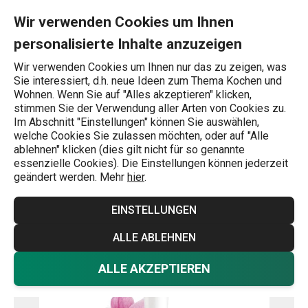
Sie befinden sich auf der Duftspender FANCY HOME 100 ml, Pr
0
Zum Hauptinhalt springen
Zur Navigation springen
Zur Suche springen
MENU
Wir verwenden Cookies um Ihnen
personalisierte Inhalte anzuzeigen
Wonach suchen Sie?
Wir verwenden Cookies um Ihnen nur das zu zeigen, was
Sie interessiert, d.h. neue Ideen zum Thema Kochen und
Startseite
Wohnen. Wenn Sie auf "Alles akzeptieren" klicken,
stimmen Sie der Verwendung aller Arten von Cookies zu.
Duftspender FANCY HOME 100 ml,
Im Abschnitt "Einstellungen" können Sie auswählen,
welche Cookies Sie zulassen möchten, oder auf "Alle
Provence
ablehnen" klicken (dies gilt nicht für so genannte
essenzielle Cookies). Die Einstellungen können jederzeit
geändert werden. Mehr
hier
.
EINSTELLUNGEN
ALLE ABLEHNEN
ALLE AKZEPTIEREN