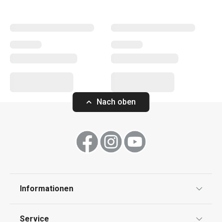
vergessen:
Duftzerstäuber
,
Duftlampen
und
Nachfüllpackungen.
Haushalt
Haushaltsgeräte
Nach oben
Essen
Waschen und Reinigen
Informationen
Datenschutz
Service