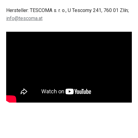
Hersteller: TESCOMA s. r. o., U Tescomy 241, 760 01 Zlín;
info@tescoma.at