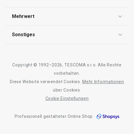
AGB
Versand & Zahlung
Mehrwert
Impressum
Garantie
Qualität
Sonstiges
Rückgabe von Waren/Reklamation
Tescoma Club
Versandkostenfrei
Blog
Wäschefaltbrett FANCY HOME,
Bügeltisch mit Ä
Design
groß
Meilensteine
HOME
Copyright © 1992–2026, TESCOMA s.r.o. Alle Rechte
Über Tescoma
vorbehalten.
Diese Website verwendet Cookies.
Mehr Informationen
Barrierefreiheit
€ 7,90
€ 179,00
über Cookies.
Auf Lager
Auf Lager
Cookie Einstellungen
Kaufen
Kaufen
Professionell gestalteter Online Shop