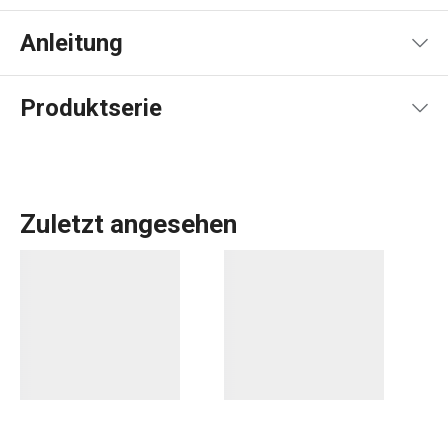
Anleitung
Gebrauchsanleitung & Sicherheitsinformationen
Produktserie
Zuletzt angesehen
Alles, was Sie brauchen, um Ihr
Zuhause
zu einem
schönen und gemütlichen Ort zum Leben zu machen,
finden Sie in der Linie FANCY HOME. Ob es um das
Essen
geht, um die Organisation Ihres Zuhauses mit
Aufbewahrungsboxen
und
Organizern
oder um die
Erleichterung des Bügelns
, Sie sind in der richtigen
Kategorie. Wir haben auch die Düfte für Ihr Zuhause nicht