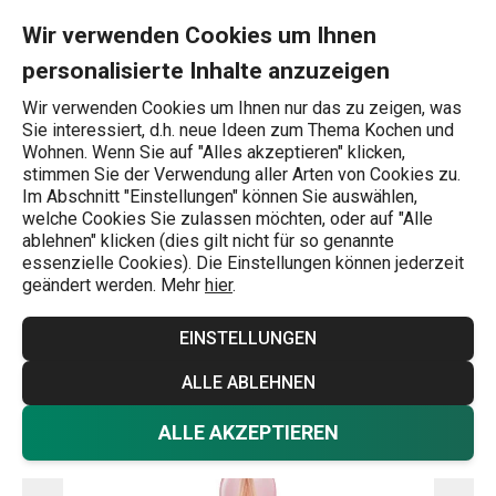
Sie befinden sich auf der Duftspender FANCY HOME 120 ml, Ro
0
Zum Hauptinhalt springen
Zur Navigation springen
Zur Suche springen
MENU
Wir verwenden Cookies um Ihnen
personalisierte Inhalte anzuzeigen
Wonach suchen Sie?
Wir verwenden Cookies um Ihnen nur das zu zeigen, was
Sie interessiert, d.h. neue Ideen zum Thema Kochen und
Duftspender
Wohnen. Wenn Sie auf "Alles akzeptieren" klicken,
stimmen Sie der Verwendung aller Arten von Cookies zu.
Duftspender FANCY HOME 120 ml,
Im Abschnitt "Einstellungen" können Sie auswählen,
welche Cookies Sie zulassen möchten, oder auf "Alle
Rosenblüten
ablehnen" klicken (dies gilt nicht für so genannte
essenzielle Cookies). Die Einstellungen können jederzeit
geändert werden. Mehr
hier
.
EINSTELLUNGEN
ALLE ABLEHNEN
ALLE AKZEPTIEREN