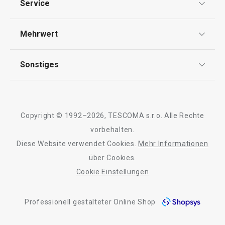
Service
AGB
Versandkostenfrei
Versand & Zahlung
Mehrwert
Impressum
Wäschefaltbrett FANCY HOME,
Bügeltisch mit Ä
Garantie
groß
HOME
Qualität
Sonstiges
Rückgabe von Waren/Reklamation
Tescoma Club
Blog
€ 7,90
€ 179,00
Design
Meilensteine
Auf Lager
Auf Lager
Copyright © 1992–2026, TESCOMA s.r.o. Alle Rechte
Kaufen
Kaufen
Über Tescoma
vorbehalten.
Diese Website verwendet Cookies.
Mehr Informationen
Barrierefreiheit
über Cookies.
Cookie Einstellungen
Alle Produkte der Linie FANCY HOME
Professionell gestalteter Online Shop