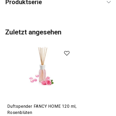
Produktserie
Zuletzt angesehen
Alles, was Sie brauchen, um Ihr
Zuhause
zu einem
schönen und gemütlichen Ort zum Leben zu machen,
finden Sie in der Linie FANCY HOME. Ob es um das
Essen
geht, um die Organisation Ihres Zuhauses mit
Aufbewahrungsboxen
und
Organizern
oder um die
Erleichterung des Bügelns
, Sie sind in der richtigen
Kategorie. Wir haben auch die Düfte für Ihr Zuhause nicht
vergessen:
Duftzerstäuber
,
Duftlampen
und
Nachfüllpackungen.
Duftspender FANCY HOME 120 ml,
Rosenblüten