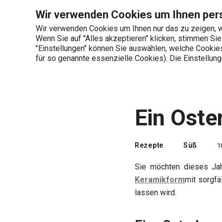
Sie befinden sich auf der Ein Osterlamm backen und dekorieren 
Wir verwenden Cookies um Ihnen pers
Wir verwenden Cookies um Ihnen nur das zu zeigen, w
Wenn Sie auf "Alles akzeptieren" klicken, stimmen Si
+436 703 082 96
"Einstellungen" können Sie auswählen, welche Cookies 
Produktkategorien
Mo-Fr 08:00-16:00
für so genannte essenzielle Cookies). Die Einstellu
Startseite
Tescoma Blog
Rezepte
Ein Oste
Rezepte
Süß
1
Sie möchten dieses Jah
Keramikform
mit sorgf
lassen wird.