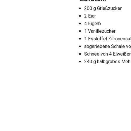
200 g Grießzucker
2 Eier
4 Eigelb
1 Vanillezucker
1 Esslöffel Zitronensa
abgeriebene Schale vo
Schnee von 4 Eiweiße
240 g halbgrobes Meh