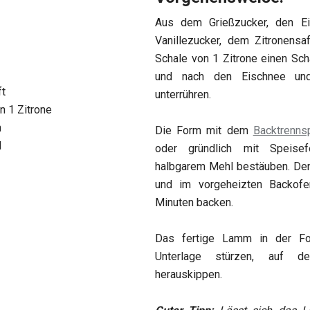
Aus dem Grießzucker, den Ei
Vanillezucker, dem Zitronensa
Schale von 1 Zitrone einen Sc
und nach den Eischnee un
ft
unterrühren.
n 1 Zitrone
n
Die Form mit dem
Backtrenns
l
oder gründlich mit Speisef
halbgarem Mehl bestäuben. Den
und im vorgeheizten Backof
Minuten backen.
Das fertige Lamm in der Fo
Unterlage stürzen, auf d
herauskippen.