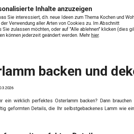
Seite
Zum Hauptinhalt springen
Zur Navigation springen
Zur Suche springen
onalisierte Inhalte anzuzeigen
as Sie interessiert, d.h. neue Ideen zum Thema Kochen und Wo
e der Verwendung aller Arten von Cookies zu. Im Abschnitt
0
Sie zulassen möchten, oder auf "Alle ablehnen" klicken (dies gil
Wonach suchen Sie?
ngen können jederzeit geändert werden. Mehr
hier
.
Süß
Ein Osterlamm backen und dekorieren
rlamm backen und dek
0.3.2026
r ein wirklich perfektes Osterlamm backen? Dann brauchen
ältig geformten Details, die Ihr selbstgebackenes Lamm wie 