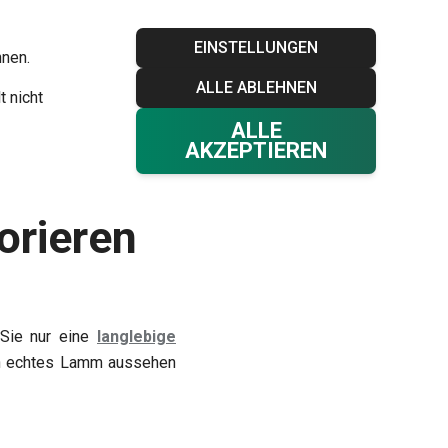
Blog
Tescoma Club
Garantie
Kontakt
EINSTELLUNGEN
hnen.
ALLE ABLEHNEN
Ihr Warenkorb
0
t nicht
Favoriten
Einloggen
€ 0,00
ALLE
AKZEPTIEREN
orieren
 Sie nur eine
langlebige
ein echtes Lamm aussehen