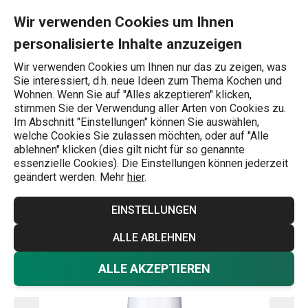
Sie befinden sich auf der Elektrische Salzmühle VITAMINO Seit
0
Zum Hauptinhalt springen
Zur Navigation springen
Zur Suche springen
MENU
Wir verwenden Cookies um Ihnen
personalisierte Inhalte anzuzeigen
Wonach suchen Sie?
Wir verwenden Cookies um Ihnen nur das zu zeigen, was
Sie interessiert, d.h. neue Ideen zum Thema Kochen und
Gewürzmühlen
Wohnen. Wenn Sie auf "Alles akzeptieren" klicken,
stimmen Sie der Verwendung aller Arten von Cookies zu.
Elektrische Salzmühle VITAMINO
Im Abschnitt "Einstellungen" können Sie auswählen,
welche Cookies Sie zulassen möchten, oder auf "Alle
ablehnen" klicken (dies gilt nicht für so genannte
essenzielle Cookies). Die Einstellungen können jederzeit
geändert werden. Mehr
hier
.
EINSTELLUNGEN
ALLE ABLEHNEN
ALLE AKZEPTIEREN