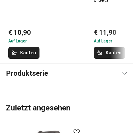
6 Sets
€ 10,90
€ 11,90
Auf Lager
Auf Lager
Kaufen
Kaufen
Produktserie
Zuletzt angesehen
Das umfassende Angebot an
Küchenwerkzeugen und -
geräten
von GrandCHEF ist sowohl für traditionelle als