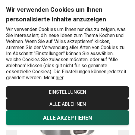
Sie befinden sich auf der Elektrischer Reiskocher GrandCHEF Se
0
Zum Hauptinhalt springen
Zur Navigation springen
Zur Suche springen
MENU
Wir verwenden Cookies um Ihnen
personalisierte Inhalte anzuzeigen
Wonach suchen Sie?
Wir verwenden Cookies um Ihnen nur das zu zeigen, was
Sie interessiert, d.h. neue Ideen zum Thema Kochen und
Haushaltsgeräte
Wohnen. Wenn Sie auf "Alles akzeptieren" klicken,
stimmen Sie der Verwendung aller Arten von Cookies zu.
Elektrischer Reiskocher GrandCHEF
Im Abschnitt "Einstellungen" können Sie auswählen,
welche Cookies Sie zulassen möchten, oder auf "Alle
ablehnen" klicken (dies gilt nicht für so genannte
-25 %
essenzielle Cookies). Die Einstellungen können jederzeit
geändert werden. Mehr
hier
.
Versandkostenfrei
EINSTELLUNGEN
ALLE ABLEHNEN
ALLE AKZEPTIEREN