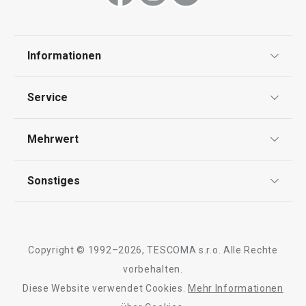
Informationen
Datenschutz
Service
AGB
Versand & Zahlung
Mehrwert
Impressum
Garantie
Qualität
Sonstiges
Rückgabe von Waren/Reklamation
Tescoma Club
Blog
Design
Meilensteine
Copyright © 1992–2026, TESCOMA s.r.o. Alle Rechte
Über Tescoma
vorbehalten.
Diese Website verwendet Cookies.
Mehr Informationen
Barrierefreiheit