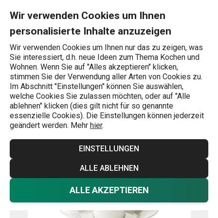
Sie befinden sich auf der Espresso-Tasse ALLEGRO, mit Untert
0
Zum Hauptinhalt springen
Zur Navigation springen
Zur Suche springen
MENU
Wir verwenden Cookies um Ihnen
personalisierte Inhalte anzuzeigen
Wonach suchen Sie?
Wir verwenden Cookies um Ihnen nur das zu zeigen, was
Sie interessiert, d.h. neue Ideen zum Thema Kochen und
Startseite
Wohnen. Wenn Sie auf "Alles akzeptieren" klicken,
stimmen Sie der Verwendung aller Arten von Cookies zu.
Espresso-Tasse ALLEGRO, mit
Im Abschnitt "Einstellungen" können Sie auswählen,
welche Cookies Sie zulassen möchten, oder auf "Alle
Untertasse
ablehnen" klicken (dies gilt nicht für so genannte
essenzielle Cookies). Die Einstellungen können jederzeit
geändert werden. Mehr
hier
.
EINSTELLUNGEN
ALLE ABLEHNEN
ALLE AKZEPTIEREN