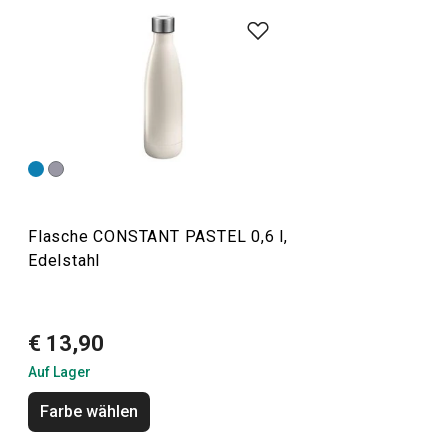
Die CONSTANT-Produktlinie umfasst
Thermoskannen mit
Becher
, Reise- und Sportthermoskannen,
Thermosflaschen
und praktische Flaschen ganz aus Edelstahl. Wir stellen
sie aus hochwertigem Edelstahl her. Bei normalem
Gebrauch sind Thermoskannen für Tee und Kaffee sowie
Trinkflaschen
unzerbrechlich. Neben heißen Getränken
können Thermoskannen natürlich auch zur Aufbewahrung
von gekühlten Getränken verwendet werden.
Flasche CONSTANT PASTEL 0,6 l,
Edelstahl
Outdoor-Aktivitäten
€ 13,90
Auf Lager
Farbe wählen