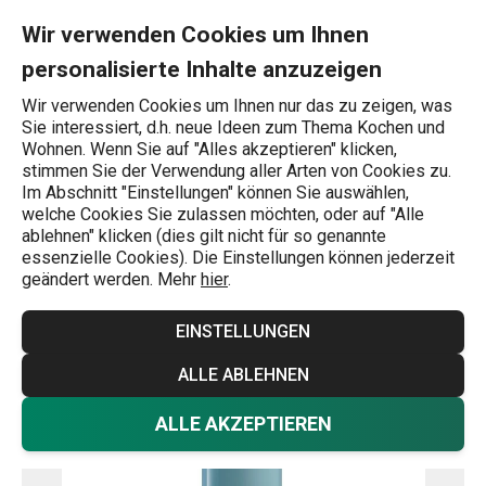
Sie befinden sich auf der Flasche CONSTANT PASTEL 0,6 l, Edel
0
Zum Hauptinhalt springen
Zur Navigation springen
Zur Suche springen
MENU
Wir verwenden Cookies um Ihnen
personalisierte Inhalte anzuzeigen
Wonach suchen Sie?
Wir verwenden Cookies um Ihnen nur das zu zeigen, was
Sie interessiert, d.h. neue Ideen zum Thema Kochen und
Flaschen
Wohnen. Wenn Sie auf "Alles akzeptieren" klicken,
stimmen Sie der Verwendung aller Arten von Cookies zu.
Flasche CONSTANT PASTEL 0,6 l,
Im Abschnitt "Einstellungen" können Sie auswählen,
welche Cookies Sie zulassen möchten, oder auf "Alle
Edelstahl
ablehnen" klicken (dies gilt nicht für so genannte
essenzielle Cookies). Die Einstellungen können jederzeit
geändert werden. Mehr
hier
.
EINSTELLUNGEN
ALLE ABLEHNEN
ALLE AKZEPTIEREN