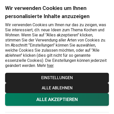
Sie befinden sich auf der Flaschenausgießer und -trichter Seite
0
Zum Hauptinhalt springen
Zur Navigation springen
Zur Suche springen
MENU
Wir verwenden Cookies um Ihnen
personalisierte Inhalte anzuzeigen
Wonach suchen Sie?
Wir verwenden Cookies um Ihnen nur das zu zeigen, was
Sie interessiert, d.h. neue Ideen zum Thema Kochen und
Drinks / Barkeeper / Wein
Wohnen. Wenn Sie auf "Alles akzeptieren" klicken,
stimmen Sie der Verwendung aller Arten von Cookies zu.
Flaschenausgießer und -
Im Abschnitt "Einstellungen" können Sie auswählen,
welche Cookies Sie zulassen möchten, oder auf "Alle
trichter
ablehnen" klicken (dies gilt nicht für so genannte
essenzielle Cookies). Die Einstellungen können jederzeit
Machen Sie es sich leicht, Sirup, Wein oder anderen
geändert werden. Mehr
hier
.
Alkohol auszugießen. Alles, was Sie dazu brauchen, ist ein
EINSTELLUNGEN
einfacher Gegenstand - ein Flaschentrichter. Er reduziert
den Fluss des Getränks, so dass Sie die Menge im Glas
ALLE ABLEHNEN
besser korrigieren können. Wir bieten Ihnen entweder
Mehr anzeigen
ALLE AKZEPTIEREN
starre Trichter aus Kunststoff oder flexible Trichter, die Sie
verdrehen und wie die starren Trichter auf den Rand des