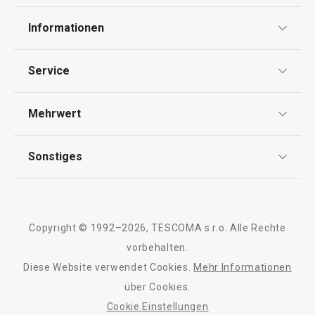
Informationen
Datenschutz
Service
AGB
Versand & Zahlung
Mehrwert
Impressum
Garantie
Qualität
Sonstiges
Rückgabe von Waren/Reklamation
Tescoma Club
Blog
Design
Meilensteine
Copyright © 1992–2026, TESCOMA s.r.o. Alle Rechte
Über Tescoma
vorbehalten.
Diese Website verwendet Cookies.
Mehr Informationen
Barrierefreiheit
über Cookies.
Cookie Einstellungen