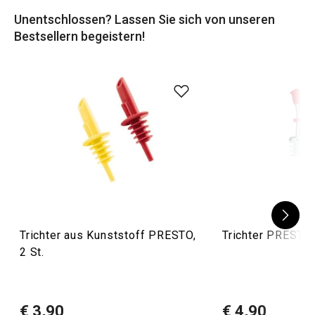
Flaschenhalses setzen. Vergessen Sie nicht die
Marker
Unentschlossen? Lassen Sie sich von unseren
für Gläser
, Strohhalme,
Flaschenöffner
oder
Bestsellern begeistern!
Flaschenverschlüsse
. Prost!
Trichter aus Kunststoff PRESTO,
Trichter PRESTO, 
2 St.
€ 3,90
€ 4,90