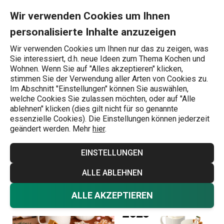
Sie befinden sich auf der Frohes neues Jahr 2026 Seite
0
Zum Hauptinhalt springen
Zur Navigation springen
Zur Suche springen
MENU
Wir verwenden Cookies um Ihnen
personalisierte Inhalte anzuzeigen
Wonach suchen Sie?
Wir verwenden Cookies um Ihnen nur das zu zeigen, was
Sie interessiert, d.h. neue Ideen zum Thema Kochen und
Tescoma News
Wohnen. Wenn Sie auf "Alles akzeptieren" klicken,
stimmen Sie der Verwendung aller Arten von Cookies zu.
Frohes neues Jahr
Im Abschnitt "Einstellungen" können Sie auswählen,
welche Cookies Sie zulassen möchten, oder auf "Alle
2026
ablehnen" klicken (dies gilt nicht für so genannte
essenzielle Cookies). Die Einstellungen können jederzeit
geändert werden. Mehr
hier
.
Tescoma News
18.12.2025
EINSTELLUNGEN
ALLE ABLEHNEN
ALLE AKZEPTIEREN