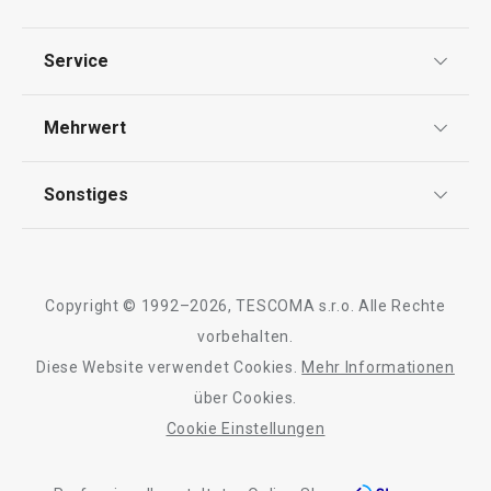
Datenschutz
Service
AGB
Versand & Zahlung
Mehrwert
Impressum
Garantie
Qualität
Sonstiges
Rückgabe von Waren/Reklamation
Tescoma Club
Blog
Design
Meilensteine
Copyright © 1992–2026, TESCOMA s.r.o. Alle Rechte
Über Tescoma
vorbehalten.
Diese Website verwendet Cookies.
Mehr Informationen
Barrierefreiheit
über Cookies.
Cookie Einstellungen