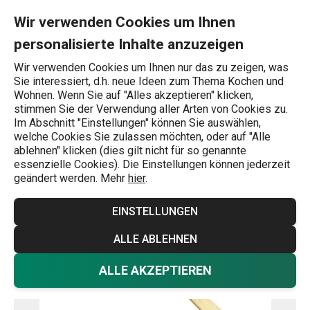
Sie befinden sich auf der Gabel WOODY 30 cm Seite
0
Zum Hauptinhalt springen
Zur Navigation springen
Zur Suche springen
MENU
Wir verwenden Cookies um Ihnen
personalisierte Inhalte anzuzeigen
Wonach suchen Sie?
Wir verwenden Cookies um Ihnen nur das zu zeigen, was
Sie interessiert, d.h. neue Ideen zum Thema Kochen und
Kochgabeln
Wohnen. Wenn Sie auf "Alles akzeptieren" klicken,
stimmen Sie der Verwendung aller Arten von Cookies zu.
Gabel WOODY 30 cm
Im Abschnitt "Einstellungen" können Sie auswählen,
welche Cookies Sie zulassen möchten, oder auf "Alle
ablehnen" klicken (dies gilt nicht für so genannte
essenzielle Cookies). Die Einstellungen können jederzeit
geändert werden. Mehr
hier
.
EINSTELLUNGEN
ALLE ABLEHNEN
ALLE AKZEPTIEREN