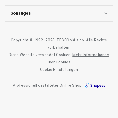
Garantie
Auf Lager
Auf Lager
Qualität
Sonstiges
Rückgabe von Waren/Reklamation
Kaufen
Kaufen
Tescoma Club
Blog
Design
Meilensteine
Copyright © 1992–2026, TESCOMA s.r.o. Alle Rechte
Alle Produkte der Linie WOODY
Über Tescoma
vorbehalten.
Diese Website verwendet Cookies.
Mehr Informationen
Barrierefreiheit
über Cookies.
Cookie Einstellungen
Professionell gestalteter Online Shop