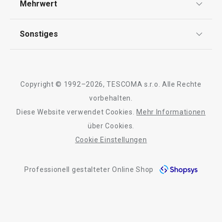
Mehrwert
Impressum
Garantie
Qualität
Sonstiges
Rückgabe von Waren/Reklamation
Tescoma Club
Blog
Design
Meilensteine
Copyright © 1992–2026, TESCOMA s.r.o. Alle Rechte
Über Tescoma
vorbehalten.
Diese Website verwendet Cookies.
Mehr Informationen
Barrierefreiheit
über Cookies.
Cookie Einstellungen
Professionell gestalteter Online Shop