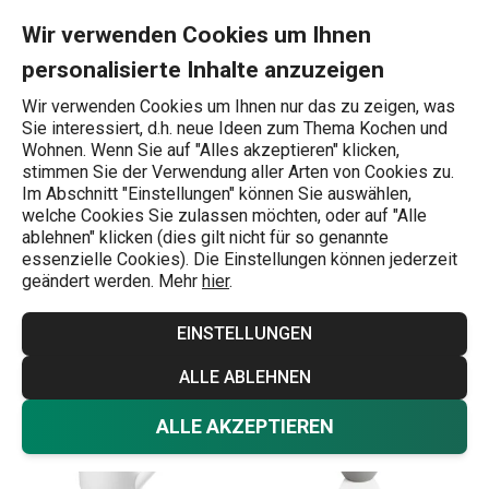
Sie befinden sich auf der Garten & Terasse Seite
0
Zum Hauptinhalt springen
Zur Navigation springen
Zur Suche springen
MENU
Wir verwenden Cookies um Ihnen
personalisierte Inhalte anzuzeigen
Wonach suchen Sie?
Wir verwenden Cookies um Ihnen nur das zu zeigen, was
Sie interessiert, d.h. neue Ideen zum Thema Kochen und
Themenwelten
Wohnen. Wenn Sie auf "Alles akzeptieren" klicken,
stimmen Sie der Verwendung aller Arten von Cookies zu.
Garten
Im Abschnitt "Einstellungen" können Sie auswählen,
welche Cookies Sie zulassen möchten, oder auf "Alle
ablehnen" klicken (dies gilt nicht für so genannte
essenzielle Cookies). Die Einstellungen können jederzeit
Themenwelten
4.3.2025
geändert werden. Mehr
hier
.
EINSTELLUNGEN
ALLE ABLEHNEN
ALLE AKZEPTIEREN