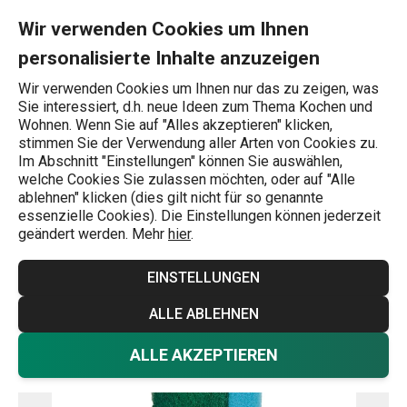
Sie befinden sich auf der Geschirrschwämme CLEAN KIT, 10 St. 
0
Zum Hauptinhalt springen
Zur Navigation springen
Zur Suche springen
MENU
Wir verwenden Cookies um Ihnen
personalisierte Inhalte anzuzeigen
Wonach suchen Sie?
Wir verwenden Cookies um Ihnen nur das zu zeigen, was
Sie interessiert, d.h. neue Ideen zum Thema Kochen und
Geschirrschwämme
Wohnen. Wenn Sie auf "Alles akzeptieren" klicken,
stimmen Sie der Verwendung aller Arten von Cookies zu.
Geschirrschwämme CLEAN KIT,
Im Abschnitt "Einstellungen" können Sie auswählen,
welche Cookies Sie zulassen möchten, oder auf "Alle
10 St.
ablehnen" klicken (dies gilt nicht für so genannte
essenzielle Cookies). Die Einstellungen können jederzeit
geändert werden. Mehr
hier
.
EINSTELLUNGEN
ALLE ABLEHNEN
ALLE AKZEPTIEREN