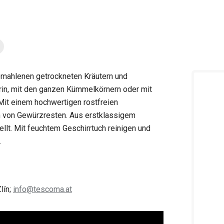
emahlenen getrockneten Kräutern und
rin, mit den ganzen Kümmelkörnern oder mit
it einem hochwertigen rostfreien
n von Gewürzresten.
Aus erstklassigem
llt. Mit feuchtem Geschirrtuch reinigen und
.
lín;
info@tescoma.at