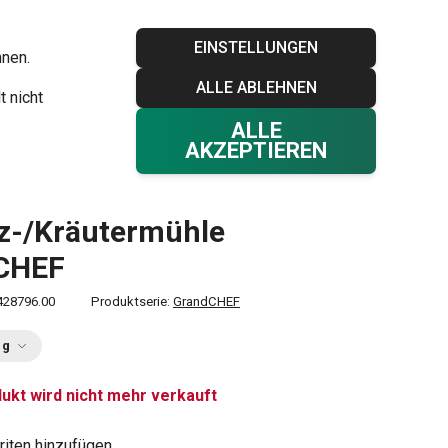
Blog
Tescoma Club
Garantie
Kontakt
EINSTELLUNGEN
hnen.
ALLE ABLEHNEN
Ihr Warenkorb
0
t nicht
Favoriten
Einloggen
€ 0,00
ALLE
AKZEPTIEREN
z-/Kräutermühle
CHEF
428796.00
Produktserie:
GrandCHEF
ng
ukt wird nicht mehr verkauft
riten hinzufügen