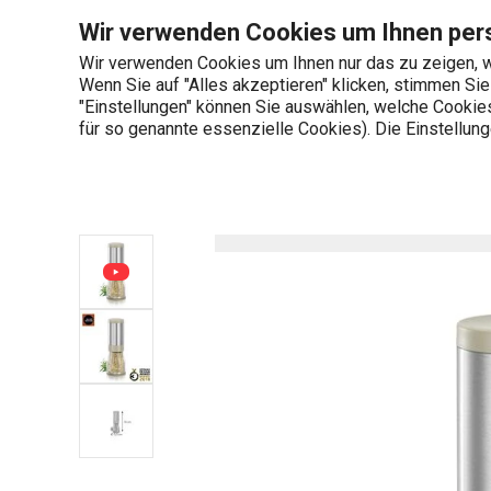
Sie befinden sich auf der Gewürz-/Kräutermühle GrandCHEF Sei
Wir verwenden Cookies um Ihnen pers
Wir verwenden Cookies um Ihnen nur das zu zeigen, w
Wenn Sie auf "Alles akzeptieren" klicken, stimmen Si
+436 703 082 96
"Einstellungen" können Sie auswählen, welche Cookies 
Produktkategorien
Mo-Fr 08:00-16:00
für so genannte essenzielle Cookies). Die Einstellu
Startseite
Gewürz-/Kräutermühle GrandCHEF