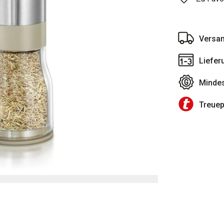
Versan
Liefer
Mindes
Treue