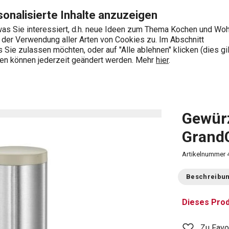
te
Zum Hauptinhalt springen
Zur Navigation springen
Zur Suche springen
onalisierte Inhalte anzuzeigen
as Sie interessiert, d.h. neue Ideen zum Thema Kochen und Wo
e der Verwendung aller Arten von Cookies zu. Im Abschnitt
0
Sie zulassen möchten, oder auf "Alle ablehnen" klicken (dies gil
Wonach suchen Sie?
ngen können jederzeit geändert werden. Mehr
hier
.
Gewür
Grand
Artikelnummer
Beschreibu
Dieses Prod
Zu Favo