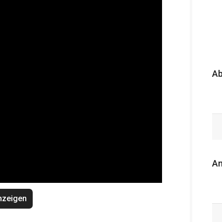
A
An
nzeigen