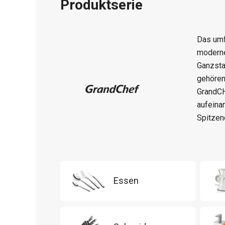
Produktserie
Das um
moderne
Ganzsta
gehören
GrandC
aufeina
Spitzen
Essen