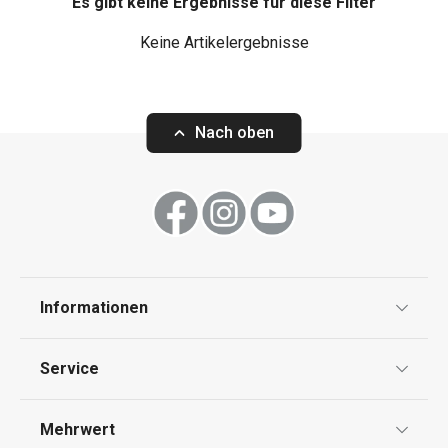
Es gibt keine Ergebnisse für diese Filter
Keine Artikelergebnisse
Nach oben
Informationen
Datenschutz
Service
AGB
Versand & Zahlung
Mehrwert
Impressum