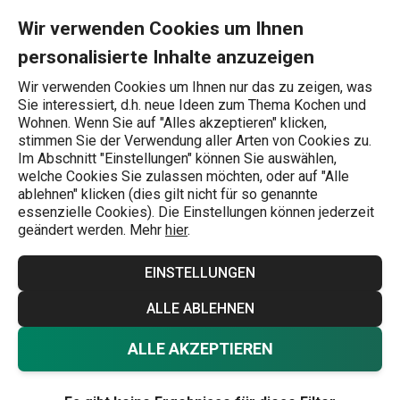
Sie befinden sich auf der GLANCE Seite
0
Zum Hauptinhalt springen
Zur Navigation springen
Zur Suche springen
MENU
Wir verwenden Cookies um Ihnen
personalisierte Inhalte anzuzeigen
Wonach suchen Sie?
Wir verwenden Cookies um Ihnen nur das zu zeigen, was
Sie interessiert, d.h. neue Ideen zum Thema Kochen und
Übersicht der Produktlinien
Wohnen. Wenn Sie auf "Alles akzeptieren" klicken,
stimmen Sie der Verwendung aller Arten von Cookies zu.
GLANCE
Im Abschnitt "Einstellungen" können Sie auswählen,
welche Cookies Sie zulassen möchten, oder auf "Alle
ablehnen" klicken (dies gilt nicht für so genannte
essenzielle Cookies). Die Einstellungen können jederzeit
Sie finden die Produkte dieser Linie
geändert werden. Mehr
hier
.
in diesen Kategorien
EINSTELLUNGEN
Atikelfilter
Sortieren
ALLE ABLEHNEN
ALLE AKZEPTIEREN