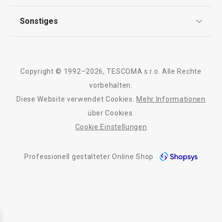
Garantie
Qualität
Sonstiges
Rückgabe von Waren/Reklamation
Tescoma Club
Blog
Design
Meilensteine
Copyright © 1992–2026, TESCOMA s.r.o. Alle Rechte
Über Tescoma
vorbehalten.
Diese Website verwendet Cookies.
Mehr Informationen
Barrierefreiheit
über Cookies.
Cookie Einstellungen
Professionell gestalteter Online Shop