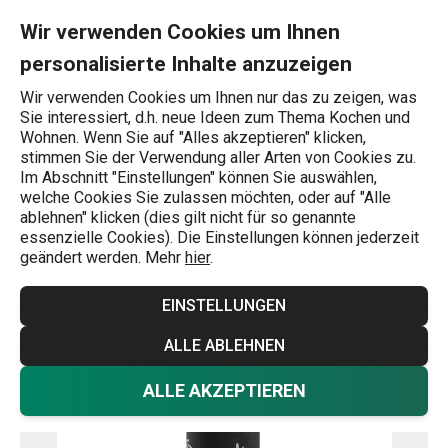
Sie befinden sich auf der Glasflasche mit Thermohülle myDRINK 
0
Zum Hauptinhalt springen
Zur Navigation springen
Zur Suche springen
MENU
Wir verwenden Cookies um Ihnen
personalisierte Inhalte anzuzeigen
Wonach suchen Sie?
Wir verwenden Cookies um Ihnen nur das zu zeigen, was
Sie interessiert, d.h. neue Ideen zum Thema Kochen und
Flaschen
Wohnen. Wenn Sie auf "Alles akzeptieren" klicken,
stimmen Sie der Verwendung aller Arten von Cookies zu.
Glasflasche mit Thermohülle
Im Abschnitt "Einstellungen" können Sie auswählen,
welche Cookies Sie zulassen möchten, oder auf "Alle
myDRINK 0,7 l
ablehnen" klicken (dies gilt nicht für so genannte
essenzielle Cookies). Die Einstellungen können jederzeit
geändert werden. Mehr
hier
.
EINSTELLUNGEN
ALLE ABLEHNEN
ALLE AKZEPTIEREN