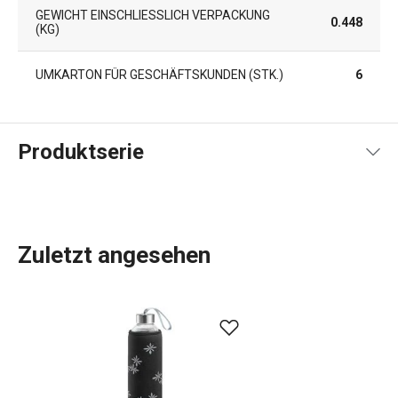
GEWICHT EINSCHLIESSLICH VERPACKUNG (
0.448
KG)
UMKARTON FÜR GESCHÄFTSKUNDEN (STK.)
6
Produktserie
Zuletzt angesehen
Wassergläser
, doppelwandige Gläser für Tee und Kaffee,
Eiswürfelbereiter
sowie und Filterkessel. Alles, was Sie
zum Servieren von
Getränken
benötigen, haben wir in das
myDRINK-Sortiment aufgenommen. Unsere
Gläser für
alkoholfreie und alkoholische Getränke
haben einen