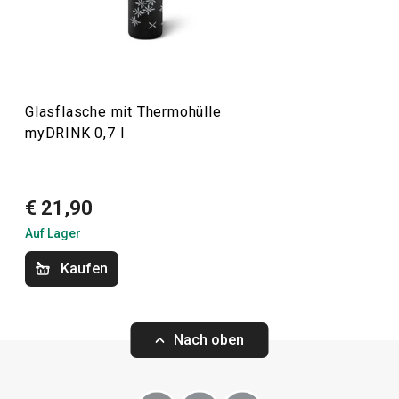
zeitlosen Look und ein einzigartiges Design.
Getränke
Glasflasche mit Thermohülle
myDRINK 0,7 l
Küchenutensilien und Gadgets
€ 21,90
Outdoor-Aktivitäten
Auf Lager
Kaufen
Nach oben