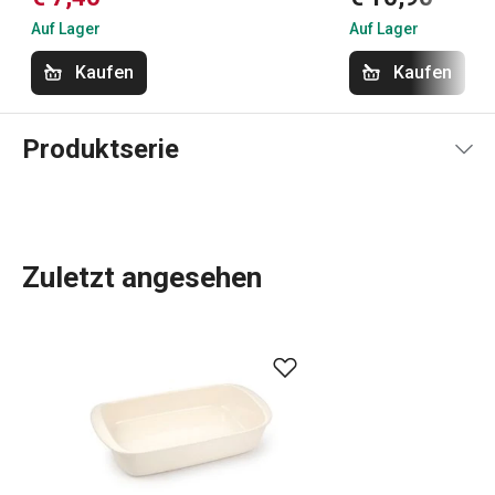
Auf Lager
Auf Lager
Kaufen
Kaufen
Produktserie
Zuletzt angesehen
Küchenutensilien
, die Ihnen jeden Tag die Arbeit
erleichtern? In der DELÍCIA-Produktpalette ist für jeden,
der backt, etwas dabei:
Backbleche
in verschiedenen
Größen,
Backformen
in allen Formen, Größen und
Materialien,
Kuchenformen
, Torten- und
Brotformen
und
Dutzende verschiedene
Backwerkzeuge
. Wir haben