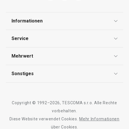
Küchenutensilien und Gadgets
Informationen
Haushalt
Datenschutz
Service
Haushaltsgeräte
AGB
Versand & Zahlung
Mehrwert
Impressum
Garantie
Qualität
Sonstiges
Rückgabe von Waren/Reklamation
Tescoma Club
Blog
Design
Meilensteine
Copyright © 1992–2026, TESCOMA s.r.o. Alle Rechte
Über Tescoma
vorbehalten.
Diese Website verwendet Cookies.
Mehr Informationen
Versandkostenfrei
Barrierefreiheit
über Cookies.