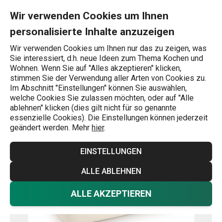
Sie befinden sich auf der Gratinform DELÍCIA 43 x 27 cm Seite
0
Zum Hauptinhalt springen
Zur Navigation springen
Zur Suche springen
MENU
Wir verwenden Cookies um Ihnen
personalisierte Inhalte anzuzeigen
Wonach suchen Sie?
Wir verwenden Cookies um Ihnen nur das zu zeigen, was
Sie interessiert, d.h. neue Ideen zum Thema Kochen und
Ofenfeste Töpfe
Wohnen. Wenn Sie auf "Alles akzeptieren" klicken,
stimmen Sie der Verwendung aller Arten von Cookies zu.
Gratinform DELÍCIA 43 x 27 cm
Im Abschnitt "Einstellungen" können Sie auswählen,
welche Cookies Sie zulassen möchten, oder auf "Alle
ablehnen" klicken (dies gilt nicht für so genannte
Versandkostenfrei
essenzielle Cookies). Die Einstellungen können jederzeit
geändert werden. Mehr
hier
.
EINSTELLUNGEN
ALLE ABLEHNEN
ALLE AKZEPTIEREN