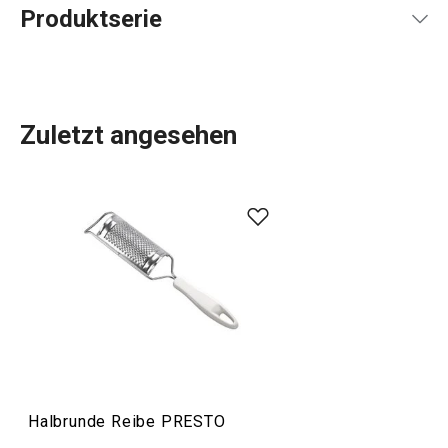
Produktserie
Zuletzt angesehen
Das umfangreiche PRESTO-Sortiment umfasst
grundlegende
praktische Küchenutensilien
. Sie werden
aus hochwertigen Materialien hergestellt und sind
dennoch erschwinglich. In der PRESTO-Linie finden Sie
Schaber
,
Dosenöffner
,
Schöpfkellen
,
Siebe
,
Messer
und
andere Küchengeräte. Die Küchengeräte von PRESTO
erleichtern sowohl erfahrenen als auch unerfahrenen
Köchen die Arbeit.
Halbrunde Reibe PRESTO