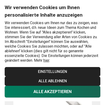
Sie befinden sich auf der Halbrunde Reibe PRESTO Seite
0
Zum Hauptinhalt springen
Zur Navigation springen
Zur Suche springen
MENU
Wir verwenden Cookies um Ihnen
personalisierte Inhalte anzuzeigen
Wonach suchen Sie?
Wir verwenden Cookies um Ihnen nur das zu zeigen, was
Sie interessiert, d.h. neue Ideen zum Thema Kochen und
Reiben
Wohnen. Wenn Sie auf "Alles akzeptieren" klicken,
stimmen Sie der Verwendung aller Arten von Cookies zu.
Halbrunde Reibe PRESTO
Im Abschnitt "Einstellungen" können Sie auswählen,
welche Cookies Sie zulassen möchten, oder auf "Alle
ablehnen" klicken (dies gilt nicht für so genannte
essenzielle Cookies). Die Einstellungen können jederzeit
geändert werden. Mehr
hier
.
EINSTELLUNGEN
ALLE ABLEHNEN
ALLE AKZEPTIEREN