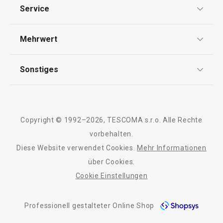
Datenschutz
Backen
Service
AGB
Versand & Zahlung
Mehrwert
Impressum
Garantie
Qualität
Sonstiges
Rückgabe von Waren/Reklamation
Tescoma Club
Blog
Design
Meilensteine
Copyright © 1992–2026, TESCOMA s.r.o. Alle Rechte
Über Tescoma
vorbehalten.
Diese Website verwendet Cookies.
Mehr Informationen
Barrierefreiheit
Sieb PRESTO, ø 8 cm
Sieb PRESTO, ø 
über Cookies.
Cookie Einstellungen
Professionell gestalteter Online Shop
€ 3,90
€ 6,90