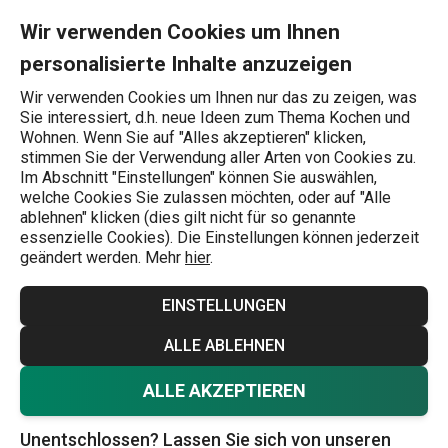
Sie befinden sich auf der Induktions-Töpfe Seite
0
Zum Hauptinhalt springen
Zur Navigation springen
Zur Suche springen
MENU
Wir verwenden Cookies um Ihnen
personalisierte Inhalte anzuzeigen
Wonach suchen Sie?
Wir verwenden Cookies um Ihnen nur das zu zeigen, was
Sie interessiert, d.h. neue Ideen zum Thema Kochen und
Töpfe
Wohnen. Wenn Sie auf "Alles akzeptieren" klicken,
stimmen Sie der Verwendung aller Arten von Cookies zu.
Induktions-Töpfe
Im Abschnitt "Einstellungen" können Sie auswählen,
welche Cookies Sie zulassen möchten, oder auf "Alle
Beschleunigen Sie die Essenszubereitung in der Küche
ablehnen" klicken (dies gilt nicht für so genannte
essenzielle Cookies). Die Einstellungen können jederzeit
und holen Sie sich Induktionstöpfe. Induktionskochen ist
geändert werden. Mehr
hier
.
schnell und sparsam. Es funktioniert nach dem Prinzip der
Induktionserwärmung, bei der nur der Boden des Topfes
EINSTELLUNGEN
durch elektromagnetische Wellen erhitzt wird. In unserem
Mehr anzeigen
ALLE ABLEHNEN
Onlineshop finden Sie einzelne Induktionstöpfe,
Induktionskasserollen,
Induktionspfannen
oder komplette
ALLE AKZEPTIEREN
Induktionskochgeschirr-Sets
.
Unentschlossen? Lassen Sie sich von unseren