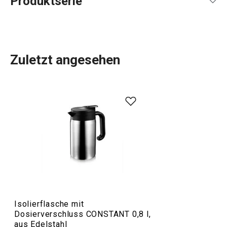
Produktserie
Zuletzt angesehen
Die CONSTANT-Produktlinie umfasst
Thermoskannen mit
Becher
, Reise- und Sportthermoskannen,
Thermosflaschen
und praktische Flaschen ganz aus Edelstahl. Wir stellen
sie aus hochwertigem Edelstahl her. Bei normalem
Gebrauch sind Thermoskannen für Tee und Kaffee sowie
Trinkflaschen
unzerbrechlich. Neben heißen Getränken
können Thermoskannen natürlich auch zur Aufbewahrung
von gekühlten Getränken verwendet werden.
Isolierflasche mit
Dosierverschluss CONSTANT 0,8 l,
Outdoor-Aktivitäten
aus Edelstahl