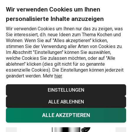
Sie befinden sich auf der Isolierflasche mit Dosierverschluss C
0
Zum Hauptinhalt springen
Zur Navigation springen
Zur Suche springen
MENU
Wir verwenden Cookies um Ihnen
personalisierte Inhalte anzuzeigen
Wonach suchen Sie?
Wir verwenden Cookies um Ihnen nur das zu zeigen, was
Sie interessiert, d.h. neue Ideen zum Thema Kochen und
Isolierflaschen
Wohnen. Wenn Sie auf "Alles akzeptieren" klicken,
stimmen Sie der Verwendung aller Arten von Cookies zu.
Isolierflasche mit Dosierverschluss
Im Abschnitt "Einstellungen" können Sie auswählen,
welche Cookies Sie zulassen möchten, oder auf "Alle
CONSTANT 0,8 l, aus Edelstahl
ablehnen" klicken (dies gilt nicht für so genannte
essenzielle Cookies). Die Einstellungen können jederzeit
geändert werden. Mehr
hier
.
EINSTELLUNGEN
ALLE ABLEHNEN
ALLE AKZEPTIEREN