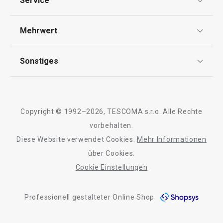
Service
AGB
Farbe wählen
Kaufen
Versand & Zahlung
Mehrwert
Impressum
Garantie
Qualität
Sonstiges
Rückgabe von Waren/Reklamation
Alle Produkte der Linie CONSTANT
Tescoma Club
Blog
Design
Meilensteine
Copyright © 1992–2026, TESCOMA s.r.o. Alle Rechte
Über Tescoma
vorbehalten.
Diese Website verwendet Cookies.
Mehr Informationen
Barrierefreiheit
über Cookies.
Cookie Einstellungen
Professionell gestalteter Online Shop