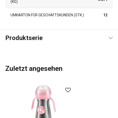
KG)
UMKARTON FÜR GESCHÄFTSKUNDEN (STK.)
12
Produktserie
Zuletzt angesehen
Das beliebte PAPU PAPI Sortiment
für Babies und
Kleinkinder
enthält
Flaschen
, Schnuller,
Kinderdosen
,
Milchpulverbehälter und Behälter für Babynahrung. Das
originelle Design mit einem Hirsch- und Elefantenmotiv in
Rosa und Blau wird Eltern und Babys gleichermaßen
begeistern. Diese Produkte sind gesundheitlich