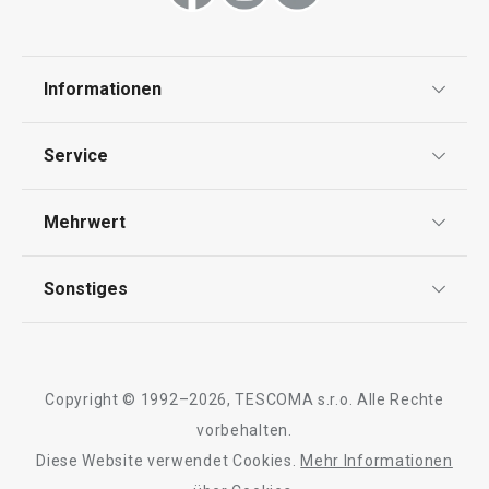
Informationen
Trinkflasche PAPU PAPI 250 ml,
Trinkflasche PA
rosa
blau
Datenschutz
Service
AGB
Versand & Zahlung
€ 17,90
€ 17,90
Mehrwert
Impressum
Auf Lager
Auf Lager
Garantie
Qualität
Sonstiges
Kaufen
Kaufen
Rückgabe von Waren/Reklamation
Tescoma Club
Blog
Design
Meilensteine
Copyright © 1992–2026, TESCOMA s.r.o. Alle Rechte
Alle Produkte der Linie PAPU PAPI
Über Tescoma
vorbehalten.
Diese Website verwendet Cookies.
Mehr Informationen
Barrierefreiheit