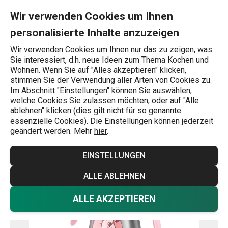
Sie befinden sich auf der Isolierflasche PAPU PAPI 200 ml, rosa
0
Zum Hauptinhalt springen
Zur Navigation springen
Zur Suche springen
MENU
Wir verwenden Cookies um Ihnen
personalisierte Inhalte anzuzeigen
Wonach suchen Sie?
Wir verwenden Cookies um Ihnen nur das zu zeigen, was
Sie interessiert, d.h. neue Ideen zum Thema Kochen und
Baby- und Kindersachen
Wohnen. Wenn Sie auf "Alles akzeptieren" klicken,
stimmen Sie der Verwendung aller Arten von Cookies zu.
Isolierflasche PAPU PAPI 200 ml,
Im Abschnitt "Einstellungen" können Sie auswählen,
welche Cookies Sie zulassen möchten, oder auf "Alle
rosa
ablehnen" klicken (dies gilt nicht für so genannte
essenzielle Cookies). Die Einstellungen können jederzeit
geändert werden. Mehr
hier
.
EINSTELLUNGEN
ALLE ABLEHNEN
ALLE AKZEPTIEREN