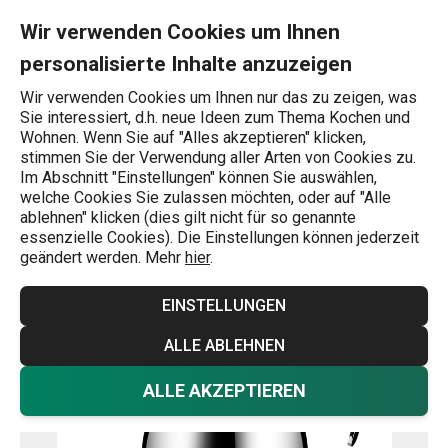
Sie befinden sich auf der Kännchen GrandCHEF 0.5 l Seite
0
Zum Hauptinhalt springen
Zur Navigation springen
Zur Suche springen
MENU
Wir verwenden Cookies um Ihnen
personalisierte Inhalte anzuzeigen
Wonach suchen Sie?
Wir verwenden Cookies um Ihnen nur das zu zeigen, was
Sie interessiert, d.h. neue Ideen zum Thema Kochen und
Tee- und Kaffeezubereitung
Wohnen. Wenn Sie auf "Alles akzeptieren" klicken,
stimmen Sie der Verwendung aller Arten von Cookies zu.
Kännchen GrandCHEF 0.5 l
Im Abschnitt "Einstellungen" können Sie auswählen,
welche Cookies Sie zulassen möchten, oder auf "Alle
ablehnen" klicken (dies gilt nicht für so genannte
-25 %
essenzielle Cookies). Die Einstellungen können jederzeit
geändert werden. Mehr
hier
.
EINSTELLUNGEN
ALLE ABLEHNEN
ALLE AKZEPTIEREN