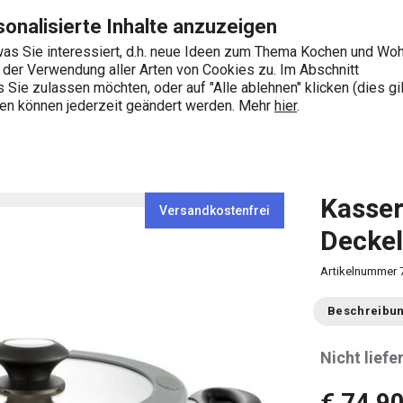
4 cm, 5.0 l Seite
Zum Hauptinhalt springen
Zur Navigation springen
Zur Suche springen
onalisierte Inhalte anzuzeigen
as Sie interessiert, d.h. neue Ideen zum Thema Kochen und Wo
e der Verwendung aller Arten von Cookies zu. Im Abschnitt
0
Sie zulassen möchten, oder auf "Alle ablehnen" klicken (dies gil
Wonach suchen Sie?
ngen können jederzeit geändert werden. Mehr
hier
.
ollen
Kasserolle SmartCOVER mit Deckel ø 24 cm, 5.0 l
Kasser
Versandkostenfrei
Deckel
Artikelnummer
Beschreibu
Nicht liefe
€ 74,9