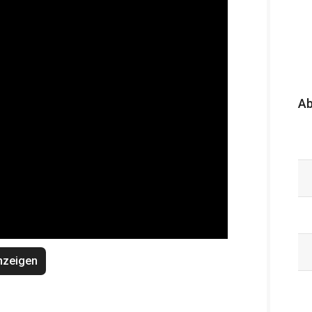
A
nzeigen