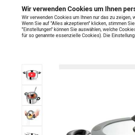
Sie befinden sich auf der Kasserolle SmartCOVER mit Deckel ø 2
Wir verwenden Cookies um Ihnen pers
Wir verwenden Cookies um Ihnen nur das zu zeigen, w
Wenn Sie auf "Alles akzeptieren" klicken, stimmen Si
+436 703 082 96
"Einstellungen" können Sie auswählen, welche Cookies 
Produktkategorien
Mo-Fr 08:00-16:00
für so genannte essenzielle Cookies). Die Einstellu
Startseite
Kochen
Töpfe
Kasser