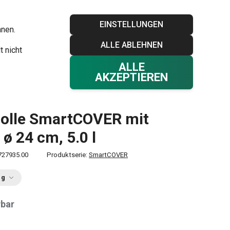
Blog
Tescoma Club
Garantie
Kontakt
EINSTELLUNGEN
hnen.
ALLE ABLEHNEN
Ihr Warenkorb
0
t nicht
Favoriten
Einloggen
€ 0,00
ALLE
AKZEPTIEREN
olle SmartCOVER mit
 ø 24 cm, 5.0 l
727935.00
Produktserie:
SmartCOVER
ng
rbar
0