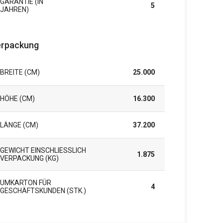
GARANTIE (IN
5
JAHREN)
rpackung
BREITE (CM)
25.000
HÖHE (CM)
16.300
LÄNGE (CM)
37.200
GEWICHT EINSCHLIESSLICH V
1.875
ERPACKUNG (KG)
UMKARTON FÜR
4
GESCHÄFTSKUNDEN (STK.)