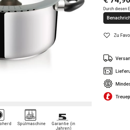
Durch diesen E
Benachrich
Zu Favo
Versan
Liefer
Mindes
Treue
roherd
Spülmaschine
Garantie (in
Jahren)