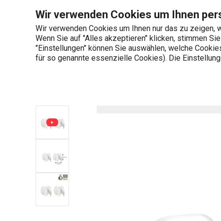
Sie befinden sich auf der Klemmhalter ProfiMATE, 2 St. Seite
Wir verwenden Cookies um Ihnen pers
Wir verwenden Cookies um Ihnen nur das zu zeigen, w
Wenn Sie auf "Alles akzeptieren" klicken, stimmen Si
+436 703 082 96
"Einstellungen" können Sie auswählen, welche Cookies 
Produktkategorien
Mo-Fr 08:00-16:00
für so genannte essenzielle Cookies). Die Einstellu
Startseite
Waschen und Reinigen
Mopps