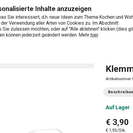
Zum Hauptinhalt springen
Zur Navigation springen
Zur Suche springen
onalisierte Inhalte anzuzeigen
as Sie interessiert, d.h. neue Ideen zum Thema Kochen und Wo
e der Verwendung aller Arten von Cookies zu. Im Abschnitt
0
Sie zulassen möchten, oder auf "Alle ablehnen" klicken (dies gil
Wonach suchen Sie?
ngen können jederzeit geändert werden. Mehr
hier
.
, Besen und Reinigungsgeräte
Klemmhalter ProfiMATE, 2 St.
Klemmh
Artikelnummer
Beschreibu
Auf Lager
€ 3,90
€ 1,95/Stk.