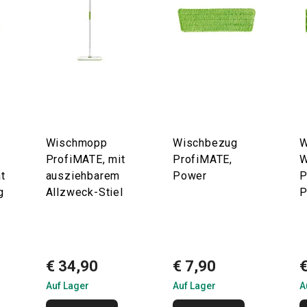
Wischmopp
Wischbezug
W
ProfiMATE, mit
ProfiMATE,
W
t
ausziehbarem
Power
P
g
Allzweck-Stiel
P
€ 34,90
€ 7,90
€
Auf Lager
Auf Lager
A