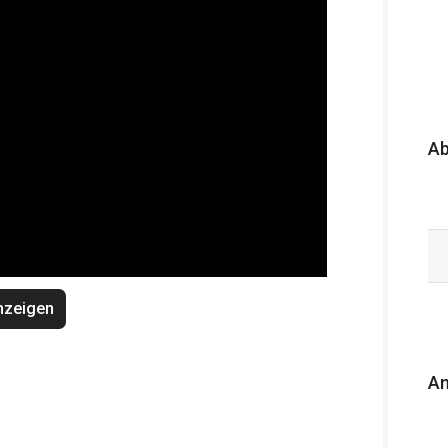
A
nzeigen
An