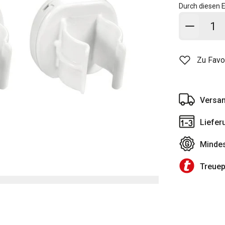
Durch diesen E
In den
Zu Favo
Versan
Liefer
Mindes
Treue