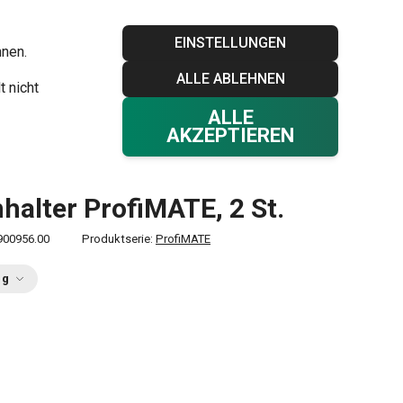
Blog
Tescoma Club
Garantie
Kontakt
EINSTELLUNGEN
hnen.
ALLE ABLEHNEN
Ihr Warenkorb
0
t nicht
Favoriten
Einloggen
€ 0,00
ALLE
AKZEPTIEREN
alter ProfiMATE, 2 St.
900956.00
Produktserie:
ProfiMATE
ng