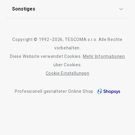
Qualität
Sonstiges
Rückgabe von Waren/Reklamation
Waschen und Reinigen
Tescoma Club
Blog
Design
Getränke
Meilensteine
Copyright © 1992–2026, TESCOMA s.r.o. Alle Rechte
Über Tescoma
vorbehalten.
Outdoor-Aktivitäten
Diese Website verwendet Cookies.
Mehr Informationen
Barrierefreiheit
über Cookies.
Cookie Einstellungen
Professionell gestalteter Online Shop