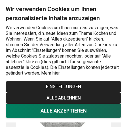
Sie befinden sich auf der Korb zum Abtropfen GrandCHEF ø 20 
0
Zum Hauptinhalt springen
Zur Navigation springen
Zur Suche springen
MENU
Wir verwenden Cookies um Ihnen
personalisierte Inhalte anzuzeigen
Wonach suchen Sie?
Wir verwenden Cookies um Ihnen nur das zu zeigen, was
Sie interessiert, d.h. neue Ideen zum Thema Kochen und
Seiher / Abtropfer
Wohnen. Wenn Sie auf "Alles akzeptieren" klicken,
stimmen Sie der Verwendung aller Arten von Cookies zu.
Korb zum Abtropfen GrandCHEF
Im Abschnitt "Einstellungen" können Sie auswählen,
welche Cookies Sie zulassen möchten, oder auf "Alle
ø 20 cm
ablehnen" klicken (dies gilt nicht für so genannte
essenzielle Cookies). Die Einstellungen können jederzeit
geändert werden. Mehr
hier
.
-25 %
EINSTELLUNGEN
ALLE ABLEHNEN
ALLE AKZEPTIEREN