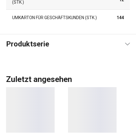
(STK.)
UMKARTON FÜR GESCHÄFTSKUNDEN (STK.)
144
Produktserie
Zuletzt angesehen
Das umfangreiche PRESTO-Sortiment umfasst
grundlegende
praktische Küchenutensilien
. Sie werden
aus hochwertigen Materialien hergestellt und sind
dennoch erschwinglich. In der PRESTO-Linie finden Sie
Schaber
,
Dosenöffner
,
Schöpfkellen
,
Siebe
,
Messer
und
andere Küchengeräte. Die Küchengeräte von PRESTO