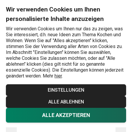
Sie befinden sich auf der Magnetischer Klipp PRESTO, 3 St. Seit
0
Zum Hauptinhalt springen
Zur Navigation springen
Zur Suche springen
MENU
Wir verwenden Cookies um Ihnen
personalisierte Inhalte anzuzeigen
Wonach suchen Sie?
Wir verwenden Cookies um Ihnen nur das zu zeigen, was
Sie interessiert, d.h. neue Ideen zum Thema Kochen und
Startseite
Wohnen. Wenn Sie auf "Alles akzeptieren" klicken,
stimmen Sie der Verwendung aller Arten von Cookies zu.
Magnetischer Klipp PRESTO, 3 St.
Im Abschnitt "Einstellungen" können Sie auswählen,
welche Cookies Sie zulassen möchten, oder auf "Alle
ablehnen" klicken (dies gilt nicht für so genannte
essenzielle Cookies). Die Einstellungen können jederzeit
geändert werden. Mehr
hier
.
EINSTELLUNGEN
ALLE ABLEHNEN
ALLE AKZEPTIEREN