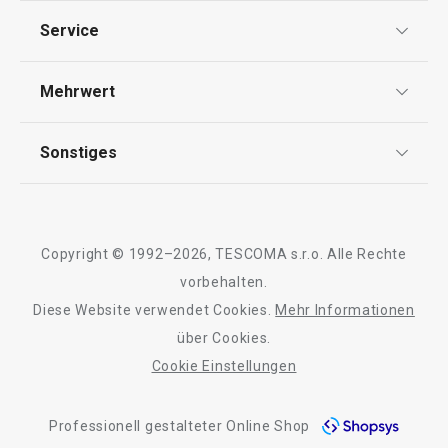
Schneiden
Datenschutz
Service
AGB
Waschen und Reinigen
Versand & Zahlung
Mehrwert
Impressum
Garantie
Backen
Qualität
Sonstiges
Rückgabe von Waren/Reklamation
Tescoma Club
Blog
Design
Meilensteine
Copyright © 1992–2026, TESCOMA s.r.o. Alle Rechte
Über Tescoma
vorbehalten.
Diese Website verwendet Cookies.
Mehr Informationen
Barrierefreiheit
über Cookies.
Cookie Einstellungen
Professionell gestalteter Online Shop
Sieb PRESTO, ø 8 cm
Sieb PRESTO, ø 