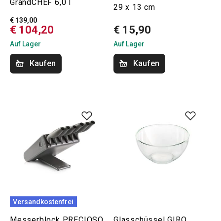
GrandCHEF 6,0 l
29 x 13 cm
€ 139,00
€ 104,20
€ 15,90
Auf Lager
Auf Lager
Kaufen
Kaufen
Versandkostenfrei
Messerblock PRECIOSO,
Glasschüssel GIRO