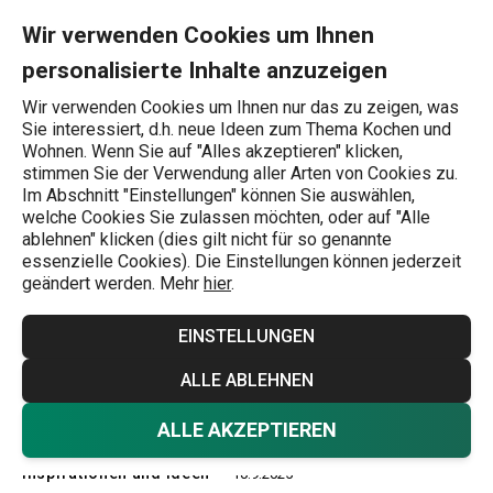
Sie befinden sich auf der Kulinarische Spezialitäten aus Ungarn
0
Zum Hauptinhalt springen
Zur Navigation springen
Zur Suche springen
MENU
Wir verwenden Cookies um Ihnen
personalisierte Inhalte anzuzeigen
Wonach suchen Sie?
Wir verwenden Cookies um Ihnen nur das zu zeigen, was
Sie interessiert, d.h. neue Ideen zum Thema Kochen und
Inspirationen und Ideen
Wohnen. Wenn Sie auf "Alles akzeptieren" klicken,
stimmen Sie der Verwendung aller Arten von Cookies zu.
Kulinarische
Im Abschnitt "Einstellungen" können Sie auswählen,
welche Cookies Sie zulassen möchten, oder auf "Alle
Spezialitäten aus
ablehnen" klicken (dies gilt nicht für so genannte
essenzielle Cookies). Die Einstellungen können jederzeit
geändert werden. Mehr
hier
.
Ungarn, der
EINSTELLUNGEN
Slowakei und
ALLE ABLEHNEN
Bayern
ALLE AKZEPTIEREN
Inspirationen und Ideen
10.9.2025