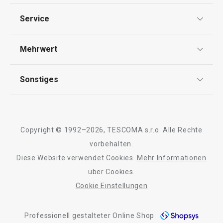
Datenschutz
Service
AGB
Versand & Zahlung
Mehrwert
Impressum
Garantie
Qualität
Sonstiges
Rückgabe von Waren/Reklamation
Tescoma Club
Blog
Design
Meilensteine
Copyright © 1992–2026, TESCOMA s.r.o. Alle Rechte
Über Tescoma
vorbehalten.
Diese Website verwendet Cookies.
Mehr Informationen
Barrierefreiheit
über Cookies.
Cookie Einstellungen
Professionell gestalteter Online Shop