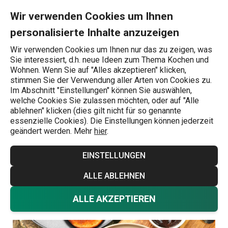
Sie befinden sich auf der Kürbis-Pfannkuchen mit Marmelade Se
0
Zum Hauptinhalt springen
Zur Navigation springen
Zur Suche springen
MENU
Wir verwenden Cookies um Ihnen
personalisierte Inhalte anzuzeigen
Wonach suchen Sie?
Wir verwenden Cookies um Ihnen nur das zu zeigen, was
Sie interessiert, d.h. neue Ideen zum Thema Kochen und
Süß
Wohnen. Wenn Sie auf "Alles akzeptieren" klicken,
stimmen Sie der Verwendung aller Arten von Cookies zu.
Kürbis-
Im Abschnitt "Einstellungen" können Sie auswählen,
welche Cookies Sie zulassen möchten, oder auf "Alle
Pfannkuchen mit
ablehnen" klicken (dies gilt nicht für so genannte
essenzielle Cookies). Die Einstellungen können jederzeit
geändert werden. Mehr
hier
.
Marmelade
EINSTELLUNGEN
Rezepte
Süß
12.10.2025
ALLE ABLEHNEN
ALLE AKZEPTIEREN