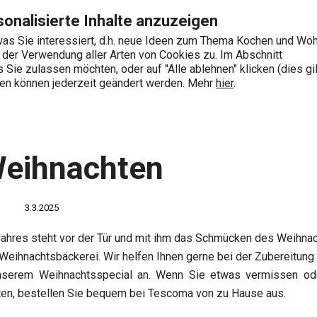
Zum Hauptinhalt springen
Zur Navigation springen
Zur Suche springen
onalisierte Inhalte anzuzeigen
as Sie interessiert, d.h. neue Ideen zum Thema Kochen und Wo
e der Verwendung aller Arten von Cookies zu. Im Abschnitt
0
Sie zulassen möchten, oder auf "Alle ablehnen" klicken (dies gil
Wonach suchen Sie?
ngen können jederzeit geändert werden. Mehr
hier
.
und Ideen
Lecker Weihnachten
Weihnachten
3.3.2025
ahres steht vor der Tür und mit ihm das Schmücken des Weihna
eihnachtsbäckerei. Wir helfen Ihnen gerne bei der Zubereitung
unserem Weihnachtsspecial an. Wenn Sie etwas vermissen ode
ten, bestellen Sie bequem bei Tescoma von zu Hause aus.