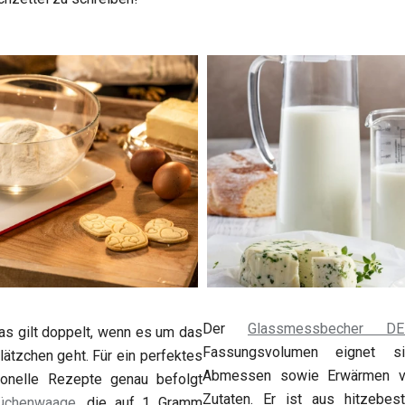
Der
Glassmessbecher DE
s gilt doppelt, wenn es um das
Fassungsvolumen eignet s
ätzchen geht. Für ein perfektes
Abmessen sowie Erwärmen vo
ionelle Rezepte genau befolgt
Zutaten. Er ist aus hitzebest
Küchenwaage
, die auf 1 Gramm