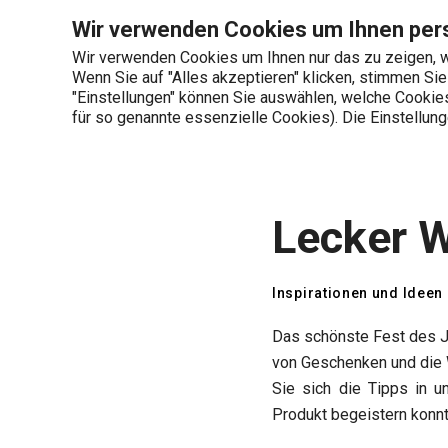
Sie befinden sich auf der Lecker Weihnachten Seite
Wir verwenden Cookies um Ihnen pers
Wir verwenden Cookies um Ihnen nur das zu zeigen, w
Wenn Sie auf "Alles akzeptieren" klicken, stimmen Si
+436 703 082 96
"Einstellungen" können Sie auswählen, welche Cookies 
Produktkategorien
Mo-Fr 08:00-16:00
für so genannte essenzielle Cookies). Die Einstellu
Startseite
Tescoma Blog
Inspirationen 
Lecker 
Inspirationen und Ideen
Das schönste Fest des J
von Geschenken und die W
Sie sich die Tipps in 
Produkt begeistern konn