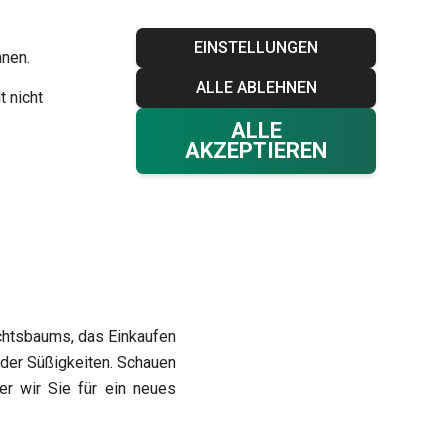
Blog
Tescoma Club
Garantie
Kontakt
EINSTELLUNGEN
hnen.
ALLE ABLEHNEN
Ihr Warenkorb
0
t nicht
Favoriten
Einloggen
€ 0,00
ALLE
AKZEPTIEREN
chtsbaums, das Einkaufen
 der Süßigkeiten. Schauen
r wir Sie für ein neues