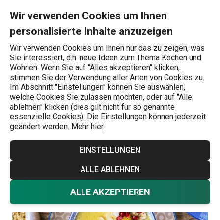
Sie befinden sich auf der Mango-Smoothie-Bowl Seite
0
Zum Hauptinhalt springen
Zur Navigation springen
Zur Suche springen
MENU
Wir verwenden Cookies um Ihnen
personalisierte Inhalte anzuzeigen
Wonach suchen Sie?
Wir verwenden Cookies um Ihnen nur das zu zeigen, was
Sie interessiert, d.h. neue Ideen zum Thema Kochen und
Süß
Wohnen. Wenn Sie auf "Alles akzeptieren" klicken,
stimmen Sie der Verwendung aller Arten von Cookies zu.
Mango-Smoothie-
Im Abschnitt "Einstellungen" können Sie auswählen,
welche Cookies Sie zulassen möchten, oder auf "Alle
Bowl
ablehnen" klicken (dies gilt nicht für so genannte
essenzielle Cookies). Die Einstellungen können jederzeit
geändert werden. Mehr
hier
.
Rezepte
Süß
3.3.2025
EINSTELLUNGEN
ALLE ABLEHNEN
ALLE AKZEPTIEREN