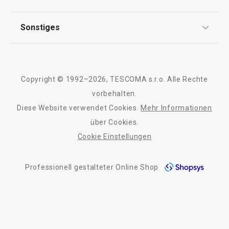
Garantie
Qualität
Sonstiges
Rückgabe von Waren/Reklamation
Tescoma Club
Blog
Design
Meilensteine
Copyright © 1992–2026, TESCOMA s.r.o. Alle Rechte
Über Tescoma
vorbehalten.
Diese Website verwendet Cookies.
Mehr Informationen
Barrierefreiheit
über Cookies.
Cookie Einstellungen
Professionell gestalteter Online Shop